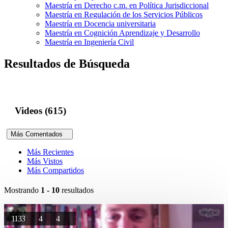
Maestría en Derecho c.m. en Política Jurisdiccional
Maestría en Regulación de los Servicios Públicos
Maestría en Docencia universitaria
Maestría en Cognición Aprendizaje y Desarrollo
Maestría en Ingeniería Civil
Resultados de Búsqueda
Videos (615)
Más Comentados
Más Recientes
Más Vistos
Más Compartidos
Mostrando
1 - 10
resultados
1133
4
4