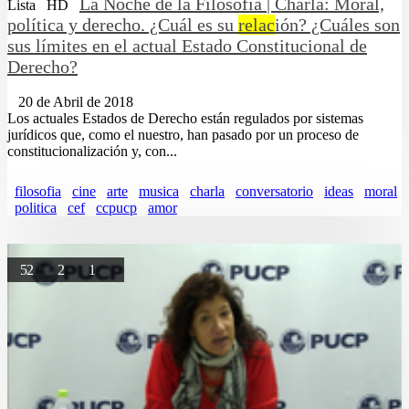
La Noche de la Filosofía | Charla: Moral,
Lista
HD
política y derecho. ¿Cuál es su
relac
ión? ¿Cuáles son
sus límites en el actual Estado Constitucional de
Derecho?
20 de Abril de 2018
Los actuales Estados de Derecho están regulados por sistemas
jurídicos que, como el nuestro, han pasado por un proceso de
constitucionalización y, con...
filosofia
cine
arte
musica
charla
conversatorio
ideas
moral
politica
cef
ccpucp
amor
52
2
1