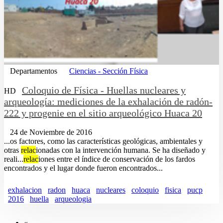
Departamentos
Ciencias - Sección Física
Coloquio de Física - Huellas nucleares y
HD
arqueología: mediciones de la exhalación de radón-
222 y progenie en el sitio arqueológico Huaca 20
24 de Noviembre de 2016
...os factores, como las características geológicas, ambientales y
otras
relac
ionadas con la intervención humana. Se ha diseñado y
reali...
relac
iones entre el índice de conservación de los fardos
encontrados y el lugar donde fueron encontrados...
exhalacion
radon
huaca
nucleares
coloquio
fisica
pucp
2016
huella
arqueologia
«