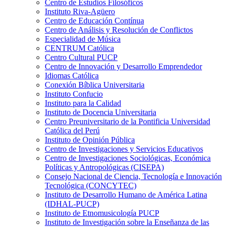
Centro de Estudios Filosóficos
Instituto Riva-Agüero
Centro de Educación Contínua
Centro de Análisis y Resolución de Conflictos
Especialidad de Música
CENTRUM Católica
Centro Cultural PUCP
Centro de Innovación y Desarrollo Emprendedor
Idiomas Católica
Conexión Bíblica Universitaria
Instituto Confucio
Instituto para la Calidad
Instituto de Docencia Universitaria
Centro Preuniversitario de la Pontificia Universidad
Católica del Perú
Instituto de Opinión Pública
Centro de Investigaciones y Servicios Educativos
Centro de Investigaciones Sociológicas, Económica
Políticas y Antropológicas (CISEPA)
Consejo Nacional de Ciencia, Tecnología e Innovación
Tecnológica (CONCYTEC)
Instituto de Desarrollo Humano de América Latina
(IDHAL-PUCP)
Instituto de Etnomusicología PUCP
Instituto de Investigación sobre la Enseñanza de las