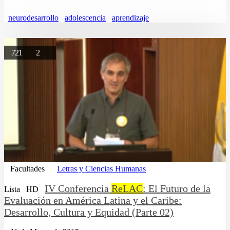
neurodesarrollo
adolescencia
aprendizaje
721
2
Facultades
Letras y Ciencias Humanas
IV Conferencia
ReLAC
: El Futuro de la
Lista
HD
Evaluación en América Latina y el Caribe:
Desarrollo, Cultura y Equidad (Parte 02)