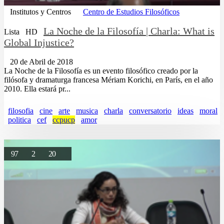
Institutos y Centros
Centro de Estudios Filosóficos
La Noche de la Filosofía | Charla: What is
Lista
HD
Global Injustice?
20 de Abril de 2018
La Noche de la Filosofía es un evento filosófico creado por la
filósofa y dramaturga francesa Mériam Korichi, en París, en el año
2010. Ella estará pr...
filosofia
cine
arte
musica
charla
conversatorio
ideas
moral
politica
cef
ccpucp
amor
97
2
20