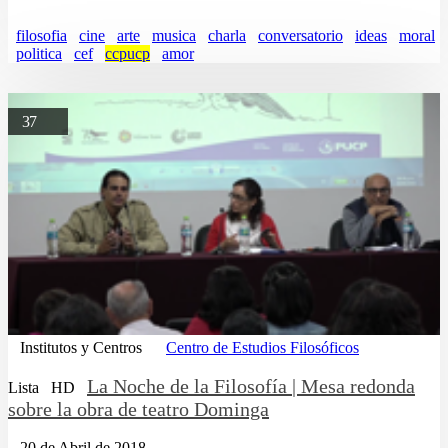
filosofia
cine
arte
musica
charla
conversatorio
ideas
moral
politica
cef
ccpucp
amor
37
Institutos y Centros
Centro de Estudios Filosóficos
La Noche de la Filosofía | Mesa redonda
Lista
HD
sobre la obra de teatro Dominga
20 de Abril de 2018