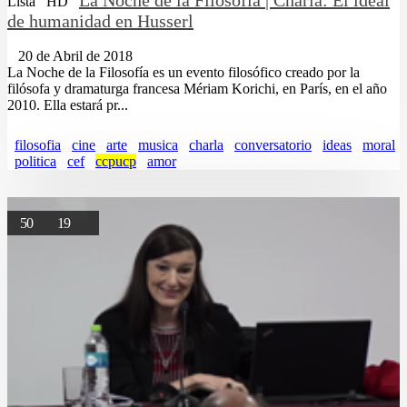
Lista
HD
de humanidad en Husserl
20 de Abril de 2018
La Noche de la Filosofía es un evento filosófico creado por la
filósofa y dramaturga francesa Mériam Korichi, en París, en el año
2010. Ella estará pr...
filosofia
cine
arte
musica
charla
conversatorio
ideas
moral
politica
cef
ccpucp
amor
50
19