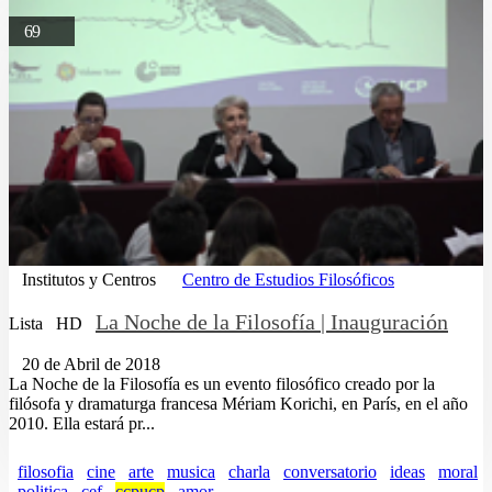
69
Institutos y Centros
Centro de Estudios Filosóficos
La Noche de la Filosofía | Inauguración
Lista
HD
20 de Abril de 2018
La Noche de la Filosofía es un evento filosófico creado por la
filósofa y dramaturga francesa Mériam Korichi, en París, en el año
2010. Ella estará pr...
filosofia
cine
arte
musica
charla
conversatorio
ideas
moral
politica
cef
ccpucp
amor