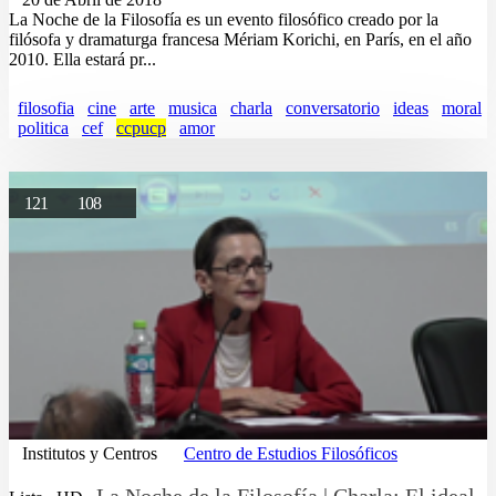
La Noche de la Filosofía es un evento filosófico creado por la
filósofa y dramaturga francesa Mériam Korichi, en París, en el año
2010. Ella estará pr...
filosofia
cine
arte
musica
charla
conversatorio
ideas
moral
politica
cef
ccpucp
amor
121
108
Institutos y Centros
Centro de Estudios Filosóficos
La Noche de la Filosofía | Charla: El ideal