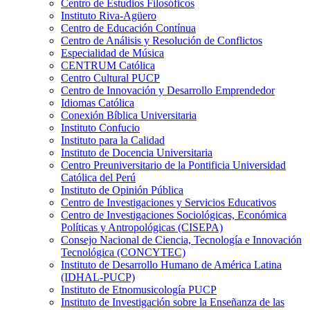
Centro de Estudios Filosóficos
Instituto Riva-Agüero
Centro de Educación Contínua
Centro de Análisis y Resolución de Conflictos
Especialidad de Música
CENTRUM Católica
Centro Cultural PUCP
Centro de Innovación y Desarrollo Emprendedor
Idiomas Católica
Conexión Bíblica Universitaria
Instituto Confucio
Instituto para la Calidad
Instituto de Docencia Universitaria
Centro Preuniversitario de la Pontificia Universidad
Católica del Perú
Instituto de Opinión Pública
Centro de Investigaciones y Servicios Educativos
Centro de Investigaciones Sociológicas, Económica
Políticas y Antropológicas (CISEPA)
Consejo Nacional de Ciencia, Tecnología e Innovación
Tecnológica (CONCYTEC)
Instituto de Desarrollo Humano de América Latina
(IDHAL-PUCP)
Instituto de Etnomusicología PUCP
Instituto de Investigación sobre la Enseñanza de las