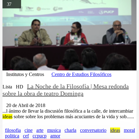
37
Institutos y Centros
Centro de Estudios Filosóficos
La Noche de la Filosofía | Mesa redonda
Lista
HD
sobre la obra de teatro Dominga
20 de Abril de 2018
...l ánimo de llevar la discusión filosófica a la calle, de intercambiar
ideas
sobre sobre los problemas más acuciantes de la vida y sob......
filosofia
cine
arte
musica
charla
conversatorio
ideas
moral
politica
cef
ccpucp
amor