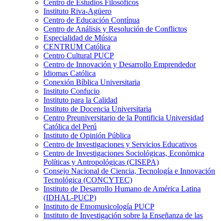
Centro de Estudios Filosóficos
Instituto Riva-Agüero
Centro de Educación Contínua
Centro de Análisis y Resolución de Conflictos
Especialidad de Música
CENTRUM Católica
Centro Cultural PUCP
Centro de Innovación y Desarrollo Emprendedor
Idiomas Católica
Conexión Bíblica Universitaria
Instituto Confucio
Instituto para la Calidad
Instituto de Docencia Universitaria
Centro Preuniversitario de la Pontificia Universidad
Católica del Perú
Instituto de Opinión Pública
Centro de Investigaciones y Servicios Educativos
Centro de Investigaciones Sociológicas, Económica
Políticas y Antropológicas (CISEPA)
Consejo Nacional de Ciencia, Tecnología e Innovación
Tecnológica (CONCYTEC)
Instituto de Desarrollo Humano de América Latina
(IDHAL-PUCP)
Instituto de Etnomusicología PUCP
Instituto de Investigación sobre la Enseñanza de las