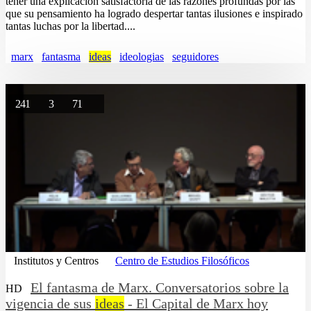
tener una explicación satisfactoria de las razones profundas por las
que su pensamiento ha logrado despertar tantas ilusiones e inspirado
tantas luchas por la libertad....
marx
fantasma
ideas
ideologias
seguidores
241
3
71
Institutos y Centros
Centro de Estudios Filosóficos
El fantasma de Marx. Conversatorios sobre la
HD
vigencia de sus
ideas
- El Capital de Marx hoy