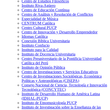
Centro de Estudios Filosóficos
Instituto Riva-Agüero
Centro de Educación Contínua
Centro de Análisis y Resolución de Conflictos
Especialidad de Música
CENTRUM Católica
Centro Cultural PUCP
Centro de Innovación y Desarrollo Emprendedor
Idiomas Católica
Conexión Bíblica Universitaria
Instituto Confucio
Instituto para la Calidad
Instituto de Docencia Universitaria
Centro Preuniversitario de la Pontificia Universidad
Católica del Perú
Instituto de Opinión Pública
Centro de Investigaciones y Servicios Educativos
Centro de Investigaciones Sociológicas, Económica
Políticas y Antropológicas (CISEPA)
Consejo Nacional de Ciencia, Tecnología e Innovación
Tecnológica (CONCYTEC)
Instituto de Desarrollo Humano de América Latina
(IDHAL-PUCP)
Instituto de Etnomusicología PUCP
Instituto de Investigación sobre la Enseñanza de las