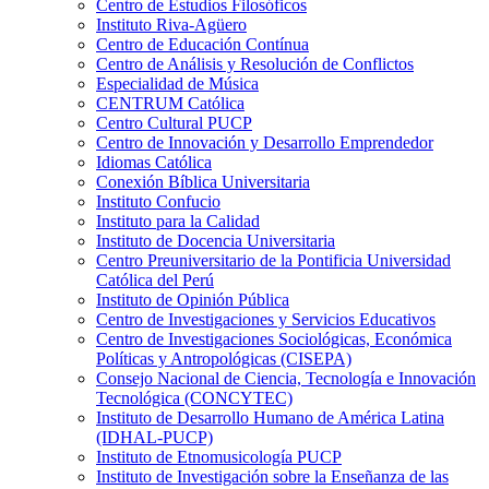
Centro de Estudios Filosóficos
Instituto Riva-Agüero
Centro de Educación Contínua
Centro de Análisis y Resolución de Conflictos
Especialidad de Música
CENTRUM Católica
Centro Cultural PUCP
Centro de Innovación y Desarrollo Emprendedor
Idiomas Católica
Conexión Bíblica Universitaria
Instituto Confucio
Instituto para la Calidad
Instituto de Docencia Universitaria
Centro Preuniversitario de la Pontificia Universidad
Católica del Perú
Instituto de Opinión Pública
Centro de Investigaciones y Servicios Educativos
Centro de Investigaciones Sociológicas, Económica
Políticas y Antropológicas (CISEPA)
Consejo Nacional de Ciencia, Tecnología e Innovación
Tecnológica (CONCYTEC)
Instituto de Desarrollo Humano de América Latina
(IDHAL-PUCP)
Instituto de Etnomusicología PUCP
Instituto de Investigación sobre la Enseñanza de las