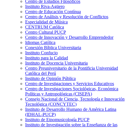
Centro de Estudios Filosóficos
Instituto Riva-Agüero
Centro de Educación Contínua
Centro de Análisis y Resolución de Conflictos
Especialidad de Música
CENTRUM Católica
Centro Cultural PUCP
Centro de Innovación y Desarrollo Emprendedor
Idiomas Católica
Conexión Bíblica Universitaria
Instituto Confucio
Instituto para la Calidad
Instituto de Docencia Universitaria
Centro Preuniversitario de la Pontificia Universidad
Católica del Perú
Instituto de Opinión Pública
Centro de Investigaciones y Servicios Educativos
Centro de Investigaciones Sociológicas, Económica
Políticas y Antropológicas (CISEPA)
Consejo Nacional de Ciencia, Tecnología e Innovación
Tecnológica (CONCYTEC)
Instituto de Desarrollo Humano de América Latina
(IDHAL-PUCP)
Instituto de Etnomusicología PUCP
Instituto de Investigación sobre la Enseñanza de las