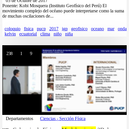
05 de Octubre de 2017
Ponente: Kobi Mosquera (Instituto Geofísico del Perú) El
movimiento complejo del océano puede interpretarse como la suma
de muchas oscilaciones de...
coloquio
fisica
pucp
2017
igp
geofisico
oceano
mar
onda
kelvin
ecuatorial
clima
niño
niña
238
1
9
Departamentos
Ciencias - Sección Física