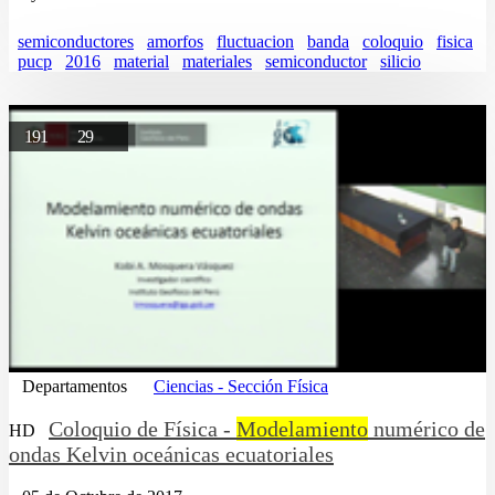
semiconductores
amorfos
fluctuacion
banda
coloquio
fisica
pucp
2016
material
materiales
semiconductor
silicio
191
29
Departamentos
Ciencias - Sección Física
Coloquio de Física -
Modelamiento
numérico de
HD
ondas Kelvin oceánicas ecuatoriales