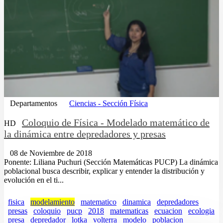
Departamentos
Ciencias - Sección Física
Coloquio de Física - Modelado matemático de
HD
la dinámica entre depredadores y presas
08 de Noviembre de 2018
Ponente: Liliana Puchuri (Sección Matemáticas PUCP) La dinámica
poblacional busca describir, explicar y entender la distribución y
evolución en el ti...
fisica
modelamiento
matematico
dinamica
depredadores
presas
coloquio
pucp
2018
matematicas
ecuacion
ecologia
presa
depredador
lotka
volterra
modelo
poblacion