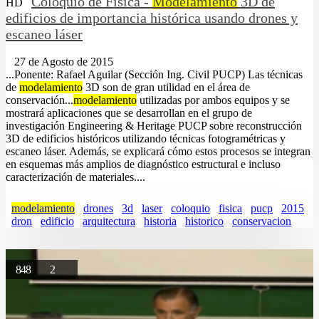
Coloquio de Física -
Modelamiento
3D de
HD
edificios de importancia histórica usando drones y
escaneo láser
27 de Agosto de 2015
...Ponente: Rafael Aguilar (Sección Ing. Civil PUCP) Las técnicas
de
modelamiento
3D son de gran utilidad en el área de
conservación...
modelamiento
utilizadas por ambos equipos y se
mostrará aplicaciones que se desarrollan en el grupo de
investigación Engineering & Heritage PUCP sobre reconstrucción
3D de edificios históricos utilizando técnicas fotogramétricas y
escaneo láser. Además, se explicará cómo estos procesos se integran
en esquemas más amplios de diagnóstico estructural e incluso
caracterización de materiales....
modelamiento
drones
3d
laser
coloquio
fisica
pucp
2015
dron
edificio
arquitectura
historia
historico
conservacion
848
2