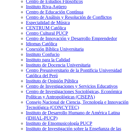
Centro de Estudios Filosóficos
Instituto Riva-Agüero
Centro de Educación Contínua
Centro de Análisis y Resolución de Conflictos
Especialidad de Música
CENTRUM Católica
Centro Cultural PUCP
Centro de Innovación y Desarrollo Emprendedor
Idiomas Católica
Conexión Bíblica Universitaria
Instituto Confucio
Instituto para la Calidad
Instituto de Docencia Universitaria
Centro Preuniversitario de la Pontificia Universidad
Católica del Perú
Instituto de Opinión Pública
Centro de Investigaciones y Servicios Educativos
Centro de Investigaciones Sociológicas, Económica
Políticas y Antropológicas (CISEPA)
Consejo Nacional de Ciencia, Tecnología e Innovación
Tecnológica (CONCYTEC)
Instituto de Desarrollo Humano de América Latina
(IDHAL-PUCP)
Instituto de Etnomusicología PUCP
Instituto de Investigación sobre la Enseñanza de las