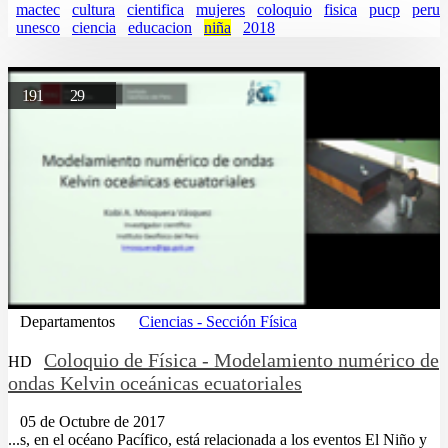
mactec
cultura
cientifica
mujeres
coloquio
fisica
pucp
peru
unesco
ciencia
educacion
niña
2018
191
29
Departamentos
Ciencias - Sección Física
Coloquio de Física - Modelamiento numérico de
HD
ondas Kelvin oceánicas ecuatoriales
05 de Octubre de 2017
...s, en el océano Pacífico, está relacionada a los eventos El Niño y