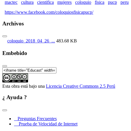
mactec
cultura
cientifica
mujeres
coloquio
fisica
pucp
peru
https://www.facebook.com/coloquiosfisicapucp/
Archivos
coloquio_2018_04_26_...
483.68 KB
Embebido
Esta obra está bajo una
Licencia Creative Commons 2.5 Perú
¿ Ayuda ?
Preguntas Frecuentes
Prueba de Velocidad de Internet