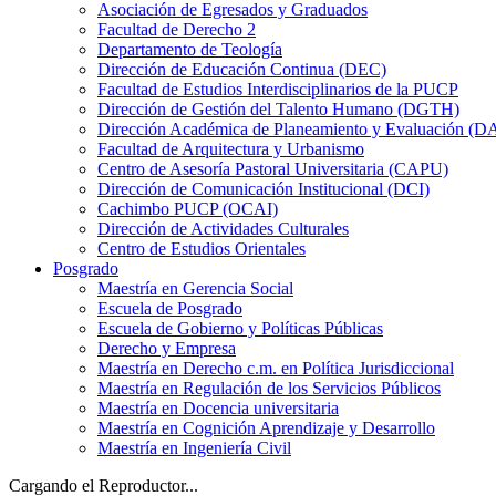
Asociación de Egresados y Graduados
Facultad de Derecho 2
Departamento de Teología
Dirección de Educación Continua (DEC)
Facultad de Estudios Interdisciplinarios de la PUCP
Dirección de Gestión del Talento Humano (DGTH)
Dirección Académica de Planeamiento y Evaluación (D
Facultad de Arquitectura y Urbanismo
Centro de Asesoría Pastoral Universitaria (CAPU)
Dirección de Comunicación Institucional (DCI)
Cachimbo PUCP (OCAI)
Dirección de Actividades Culturales
Centro de Estudios Orientales
Posgrado
Maestría en Gerencia Social
Escuela de Posgrado
Escuela de Gobierno y Políticas Públicas
Derecho y Empresa
Maestría en Derecho c.m. en Política Jurisdiccional
Maestría en Regulación de los Servicios Públicos
Maestría en Docencia universitaria
Maestría en Cognición Aprendizaje y Desarrollo
Maestría en Ingeniería Civil
Cargando el Reproductor...