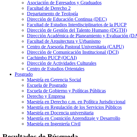
Asociación de Egresados y Graduados
Facultad de Derecho 2
Departamento de Teología
Dirección de Educación Continua (DEC)
Facultad de Estudios Interdisciplinarios de la PUCP
Dirección de Gestión del Talento Humano (DGTH)
Dirección Académica de Planeamiento y Evaluación (D
Facultad de Arquitectura y Urbanismo
Centro de Asesoría Pastoral Universitaria (CAPU)
Dirección de Comunicación Institucional (DCI)
Cachimbo PUCP (OCAI)
Dirección de Actividades Culturales
Centro de Estudios Orientales
Posgrado
Maestría en Gerencia Social
Escuela de Posgrado
Escuela de Gobierno y Políticas Públicas
Derecho y Empresa
Maestría en Derecho c.m. en Política Jurisdiccional
Maestría en Regulación de los Servicios Públicos
Maestría en Docencia universitaria
Maestría en Cognición Aprendizaje y Desarrollo
Maestría en Ingeniería Civil
Resultados de Búsqueda