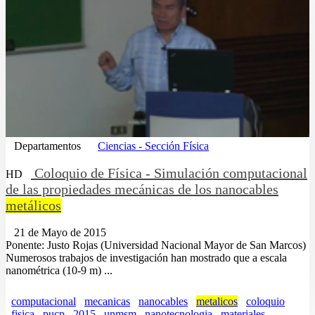
Departamentos
Ciencias - Sección Física
Coloquio de Física - Simulación computacional
HD
de las propiedades mecánicas de los nanocables
metálicos
21 de Mayo de 2015
Ponente: Justo Rojas (Universidad Nacional Mayor de San Marcos)
Numerosos trabajos de investigación han mostrado que a escala
nanométrica (10-9 m) ...
computacional
mecanicas
nanocables
metalicos
coloquio
fisica
pucp
2015
unmsm
nanotecnologia
materiales