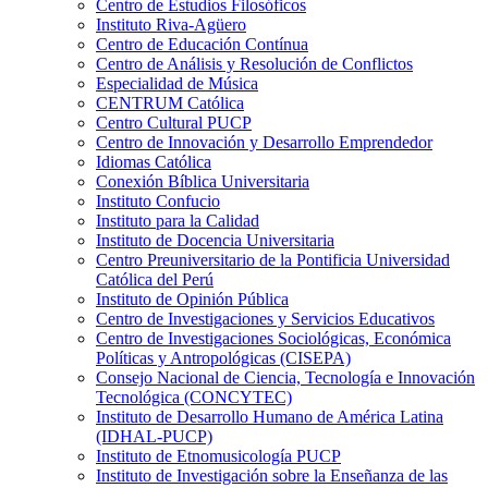
Centro de Estudios Filosóficos
Instituto Riva-Agüero
Centro de Educación Contínua
Centro de Análisis y Resolución de Conflictos
Especialidad de Música
CENTRUM Católica
Centro Cultural PUCP
Centro de Innovación y Desarrollo Emprendedor
Idiomas Católica
Conexión Bíblica Universitaria
Instituto Confucio
Instituto para la Calidad
Instituto de Docencia Universitaria
Centro Preuniversitario de la Pontificia Universidad
Católica del Perú
Instituto de Opinión Pública
Centro de Investigaciones y Servicios Educativos
Centro de Investigaciones Sociológicas, Económica
Políticas y Antropológicas (CISEPA)
Consejo Nacional de Ciencia, Tecnología e Innovación
Tecnológica (CONCYTEC)
Instituto de Desarrollo Humano de América Latina
(IDHAL-PUCP)
Instituto de Etnomusicología PUCP
Instituto de Investigación sobre la Enseñanza de las