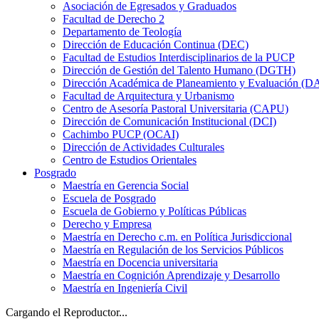
Asociación de Egresados y Graduados
Facultad de Derecho 2
Departamento de Teología
Dirección de Educación Continua (DEC)
Facultad de Estudios Interdisciplinarios de la PUCP
Dirección de Gestión del Talento Humano (DGTH)
Dirección Académica de Planeamiento y Evaluación (D
Facultad de Arquitectura y Urbanismo
Centro de Asesoría Pastoral Universitaria (CAPU)
Dirección de Comunicación Institucional (DCI)
Cachimbo PUCP (OCAI)
Dirección de Actividades Culturales
Centro de Estudios Orientales
Posgrado
Maestría en Gerencia Social
Escuela de Posgrado
Escuela de Gobierno y Políticas Públicas
Derecho y Empresa
Maestría en Derecho c.m. en Política Jurisdiccional
Maestría en Regulación de los Servicios Públicos
Maestría en Docencia universitaria
Maestría en Cognición Aprendizaje y Desarrollo
Maestría en Ingeniería Civil
Cargando el Reproductor...