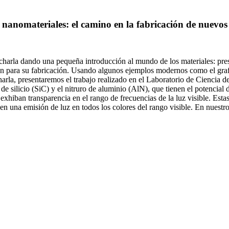
e nanomateriales: el camino en la fabricación de nuev
charla dando una pequeña introducción al mundo de los materiales: pre
ntan para su fabricación. Usando algunos ejemplos modernos como el graf
 charla, presentaremos el trabajo realizado en el Laboratorio de Ciencia
 silicio (SiC) y el nitruro de aluminio (AlN), que tienen el potencial 
e exhiban transparencia en el rango de frecuencias de la luz visible. Est
a en una emisión de luz en todos los colores del rango visible. En nuest