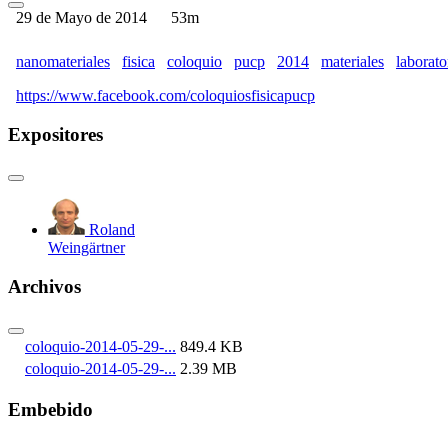
29 de Mayo de 2014
53m
nanomateriales
fisica
coloquio
pucp
2014
materiales
laborato
https://www.facebook.com/coloquiosfisicapucp
Expositores
Roland
Weingärtner
Archivos
coloquio-2014-05-29-...
849.4 KB
coloquio-2014-05-29-...
2.39 MB
Embebido