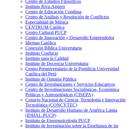
Centro de Estudios Filosóficos
Instituto Riva-Agüero
Centro de Educación Contínua
Centro de Análisis y Resolución de Conflictos
Especialidad de Música
CENTRUM Católica
Centro Cultural PUCP
Centro de Innovación y Desarrollo Emprendedor
Idiomas Católica
Conexión Bíblica Universitaria
Instituto Confucio
Instituto para la Calidad
Instituto de Docencia Universitaria
Centro Preuniversitario de la Pontificia Universidad
Católica del Perú
Instituto de Opinión Pública
Centro de Investigaciones y Servicios Educativos
Centro de Investigaciones Sociológicas, Económica
Políticas y Antropológicas (CISEPA)
Consejo Nacional de Ciencia, Tecnología e Innovación
Tecnológica (CONCYTEC)
Instituto de Desarrollo Humano de América Latina
(IDHAL-PUCP)
Instituto de Etnomusicología PUCP
Instituto de Investigación sobre la Enseñanza de las