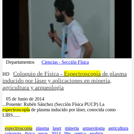
Departamentos
Ciencias - Sección Física
Coloquio de Física -
Espectroscopía
de plasma
HD
inducido por láser y aplicaciones en minería,
agricultura y arqueología
05 de Junio de 2014
...Ponente: Rubén Sánchez (Sección Física PUCP) La
espectroscopía
de plasma inducido por láser, conocida como
LIBS......
espectroscopia
plasma
laser
mineria
arqueologia
agricultura
coloquio
fisica
pucp
2014
libs
optica
analisis