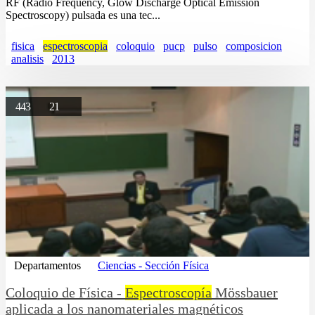
RF (Radio Frequency, Glow Discharge Optical Emission
Spectroscopy) pulsada es una tec...
fisica
espectroscopia
coloquio
pucp
pulso
composicion
analisis
2013
443
21
Departamentos
Ciencias - Sección Física
Coloquio de Física -
Espectroscopía
Mössbauer
aplicada a los nanomateriales magnéticos