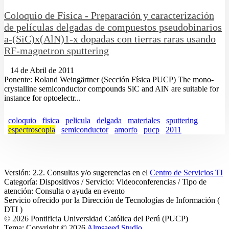
Coloquio de Física - Preparación y caracterización
de películas delgadas de compuestos pseudobinarios
a-(SiC)x(AlN)1-x dopadas con tierras raras usando
RF-magnetron sputtering
14 de Abril de 2011
Ponente: Roland Weingärtner (Sección Física PUCP) The mono-
crystalline semiconductor compounds SiC and AlN are suitable for
instance for optoelectr...
coloquio
fisica
pelicula
delgada
materiales
sputtering
espectroscopia
semiconductor
amorfo
pucp
2011
Versión: 2.2. Consultas y/o sugerencias en el
Centro de Servicios TI
Categoría: Dispositivos / Servicio: Videoconferencias / Tipo de
atención: Consulta o ayuda en evento
Servicio ofrecido por la Dirección de Tecnologías de Información (
DTI )
© 2026 Pontificia Universidad Católica del Perú (PUCP)
Tema: Copyright © 2026
Almsaeed Studio