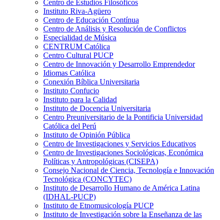
Centro de Estudios Filosóficos
Instituto Riva-Agüero
Centro de Educación Contínua
Centro de Análisis y Resolución de Conflictos
Especialidad de Música
CENTRUM Católica
Centro Cultural PUCP
Centro de Innovación y Desarrollo Emprendedor
Idiomas Católica
Conexión Bíblica Universitaria
Instituto Confucio
Instituto para la Calidad
Instituto de Docencia Universitaria
Centro Preuniversitario de la Pontificia Universidad
Católica del Perú
Instituto de Opinión Pública
Centro de Investigaciones y Servicios Educativos
Centro de Investigaciones Sociológicas, Económica
Políticas y Antropológicas (CISEPA)
Consejo Nacional de Ciencia, Tecnología e Innovación
Tecnológica (CONCYTEC)
Instituto de Desarrollo Humano de América Latina
(IDHAL-PUCP)
Instituto de Etnomusicología PUCP
Instituto de Investigación sobre la Enseñanza de las