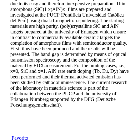
due to its easy and therefore inexpensive preparation. Thin
amorphous (SiC)1-x(AlN)x -films are prepared and
investigated at the PUCP (Pontificia Universidad Católica
del Perú) using dual-rf-magnetron-sputtering. The starting
materials are high purity, (poly)crystalline SiC and AlN
targets prepared at the university of Erlangen which ensure
in contrast to commercially available ceramic targets the
completion of amorphous films with semiconductor quality.
First films have been produced and the results will be
presented. The band-gap is determined by means of optical
transmission spectroscopy and the composition of the
material by EDX-measurement. For the limiting cases, i.e.,
x=0, SiC and x=1, AlN rare earth doping (Tb, Eu, Dy) have
been performed and their thermal activated emission has
been studied by cathodoluminescence. The current research
of the laboratory in materials science is part of the
collaboration between the PUCP and the university of
Erlangen-Nürnberg supported by the DFG (Deutsche
Forschungsgemeinschaft).
Favorito