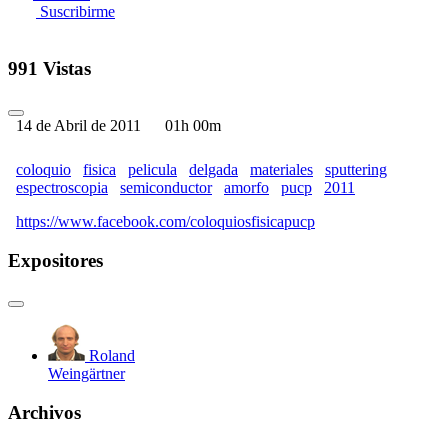
Suscribirme
991 Vistas
14 de Abril de 2011
01h 00m
coloquio
fisica
pelicula
delgada
materiales
sputtering
espectroscopia
semiconductor
amorfo
pucp
2011
https://www.facebook.com/coloquiosfisicapucp
Expositores
Roland
Weingärtner
Archivos