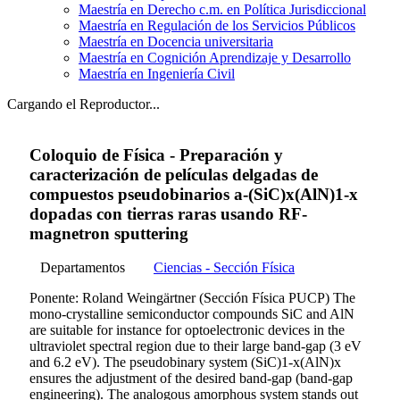
Maestría en Derecho c.m. en Política Jurisdiccional
Maestría en Regulación de los Servicios Públicos
Maestría en Docencia universitaria
Maestría en Cognición Aprendizaje y Desarrollo
Maestría en Ingeniería Civil
Cargando el Reproductor...
Coloquio de Física - Preparación y
caracterización de películas delgadas de
compuestos pseudobinarios a-(SiC)x(AlN)1-x
dopadas con tierras raras usando RF-
magnetron sputtering
Departamentos
Ciencias - Sección Física
Ponente: Roland Weingärtner (Sección Física PUCP) The
mono-crystalline semiconductor compounds SiC and AlN
are suitable for instance for optoelectronic devices in the
ultraviolet spectral region due to their large band-gap (3 eV
and 6.2 eV). The pseudobinary system (SiC)1-x(AlN)x
ensures the adjustment of the desired band-gap (band-gap
engineering). The analogous amorphous system stands out