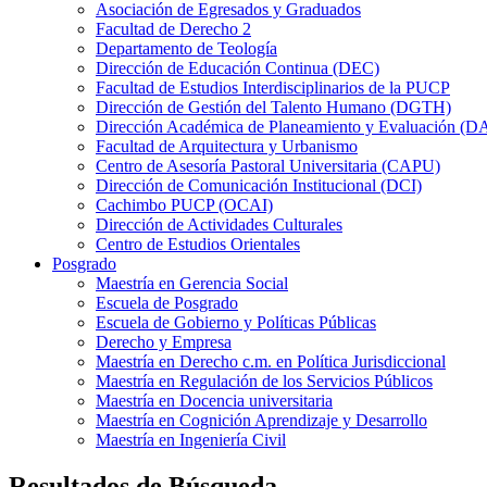
Asociación de Egresados y Graduados
Facultad de Derecho 2
Departamento de Teología
Dirección de Educación Continua (DEC)
Facultad de Estudios Interdisciplinarios de la PUCP
Dirección de Gestión del Talento Humano (DGTH)
Dirección Académica de Planeamiento y Evaluación (D
Facultad de Arquitectura y Urbanismo
Centro de Asesoría Pastoral Universitaria (CAPU)
Dirección de Comunicación Institucional (DCI)
Cachimbo PUCP (OCAI)
Dirección de Actividades Culturales
Centro de Estudios Orientales
Posgrado
Maestría en Gerencia Social
Escuela de Posgrado
Escuela de Gobierno y Políticas Públicas
Derecho y Empresa
Maestría en Derecho c.m. en Política Jurisdiccional
Maestría en Regulación de los Servicios Públicos
Maestría en Docencia universitaria
Maestría en Cognición Aprendizaje y Desarrollo
Maestría en Ingeniería Civil
Resultados de Búsqueda