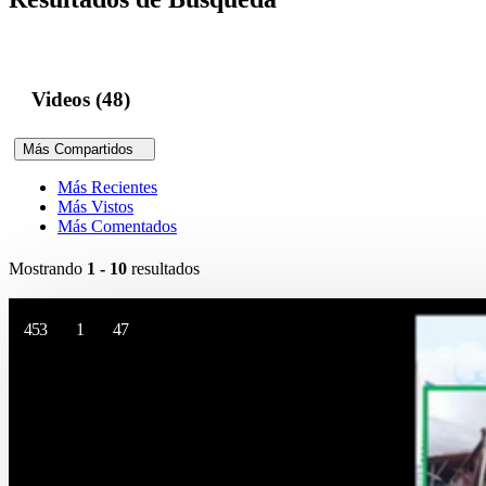
Videos (48)
Más Compartidos
Más Recientes
Más Vistos
Más Comentados
Mostrando
1 - 10
resultados
453
1
47