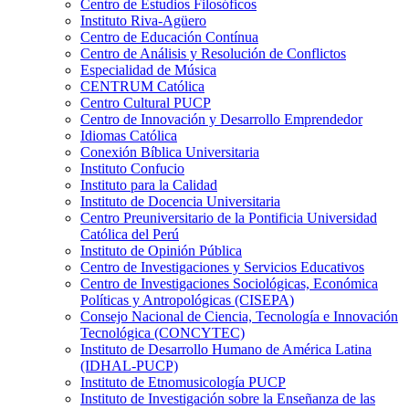
Centro de Estudios Filosóficos
Instituto Riva-Agüero
Centro de Educación Contínua
Centro de Análisis y Resolución de Conflictos
Especialidad de Música
CENTRUM Católica
Centro Cultural PUCP
Centro de Innovación y Desarrollo Emprendedor
Idiomas Católica
Conexión Bíblica Universitaria
Instituto Confucio
Instituto para la Calidad
Instituto de Docencia Universitaria
Centro Preuniversitario de la Pontificia Universidad
Católica del Perú
Instituto de Opinión Pública
Centro de Investigaciones y Servicios Educativos
Centro de Investigaciones Sociológicas, Económica
Políticas y Antropológicas (CISEPA)
Consejo Nacional de Ciencia, Tecnología e Innovación
Tecnológica (CONCYTEC)
Instituto de Desarrollo Humano de América Latina
(IDHAL-PUCP)
Instituto de Etnomusicología PUCP
Instituto de Investigación sobre la Enseñanza de las