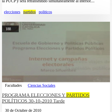
la PUCP y será retransmitido simultáneamente al interior....
elecciones
partidos
politicos
188
Facultades
Ciencias Sociales
PROGRAMA ELECCIONES Y
PARTIDOS
POLÍTICOS 30-10-2010 Tarde
30 de Octubre de 2010