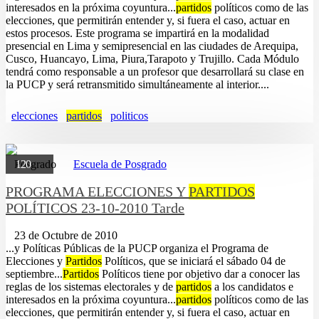
interesados en la próxima coyuntura...
partidos
políticos como de las
elecciones, que permitirán entender y, si fuera el caso, actuar en
estos procesos. Este programa se impartirá en la modalidad
presencial en Lima y semipresencial en las ciudades de Arequipa,
Cusco, Huancayo, Lima, Piura,Tarapoto y Trujillo. Cada Módulo
tendrá como responsable a un profesor que desarrollará su clase en
la PUCP y será retransmitido simultáneamente al interior....
elecciones
partidos
politicos
Posgrado
120
Escuela de Posgrado
PROGRAMA ELECCIONES Y
PARTIDOS
POLÍTICOS 23-10-2010 Tarde
23 de Octubre de 2010
...y Polí­ticas Públicas de la PUCP organiza el Programa de
Elecciones y
Partidos
Polí­ticos, que se iniciará el sábado 04 de
septiembre...
Partidos
Polí­ticos tiene por objetivo dar a conocer las
reglas de los sistemas electorales y de
partidos
a los candidatos e
interesados en la próxima coyuntura...
partidos
polí­ticos como de las
elecciones, que permitirán entender y, si fuera el caso, actuar en