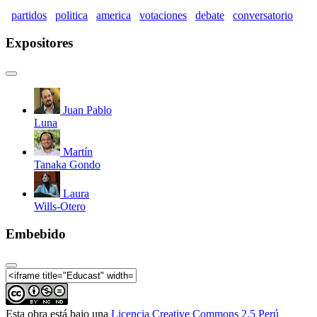
partidos
politica
america
votaciones
debate
conversatorio
Expositores
Juan Pablo
Luna
Martín
Tanaka Gondo
Laura
Wills-Otero
Embebido
Esta obra está bajo una
Licencia Creative Commons 2.5 Perú