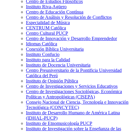
Centro de Estudios Filosóficos
Instituto Riva-Agüero
Centro de Educación Contínua
Centro de Análisis y Resolución de Conflictos
Especialidad de Música
CENTRUM Católica
Centro Cultural PUCP
Centro de Innovación y Desarrollo Emprendedor
Idiomas Católica
Conexión Bíblica Universitaria
Instituto Confucio
Instituto para la Calidad
Instituto de Docencia Universitaria
Centro Preuniversitario de la Pontificia Universidad
Católica del Perú
Instituto de Opinión Pública
Centro de Investigaciones y Servicios Educativos
Centro de Investigaciones Sociológicas, Económica
Políticas y Antropológicas (CISEPA)
Consejo Nacional de Ciencia, Tecnología e Innovación
Tecnológica (CONCYTEC)
Instituto de Desarrollo Humano de América Latina
(IDHAL-PUCP)
Instituto de Etnomusicología PUCP
Instituto de Investigación sobre la Enseñanza de las