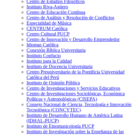
Centro de Estudios Filosóficos
Instituto Riva-Agüero
Centro de Educación Contínua
Centro de Análisis y Resolución de Conflictos
Especialidad de Música
CENTRUM Católica
Centro Cultural PUCP
Centro de Innovación y Desarrollo Emprendedor
Idiomas Católica
Conexión Bíblica Universitaria
Instituto Confucio
Instituto para la Calidad
Instituto de Docencia Universitaria
Centro Preuniversitario de la Pontificia Universidad
Católica del Perú
Instituto de Opinión Pública
Centro de Investigaciones y Servicios Educativos
Centro de Investigaciones Sociológicas, Económica
Políticas y Antropológicas (CISEPA)
Consejo Nacional de Ciencia, Tecnología e Innovación
Tecnológica (CONCYTEC)
Instituto de Desarrollo Humano de América Latina
(IDHAL-PUCP)
Instituto de Etnomusicología PUCP
Instituto de Investigación sobre la Enseñanza de las