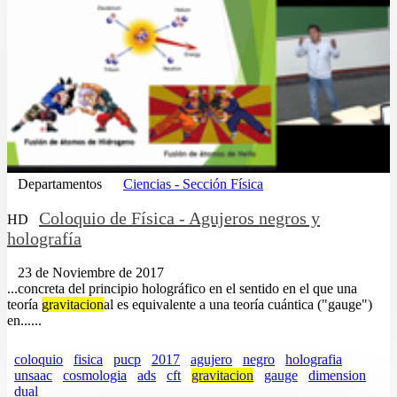
Departamentos
Ciencias - Sección Física
Coloquio de Física - Agujeros negros y
HD
holografía
23 de Noviembre de 2017
...concreta del principio holográfico en el sentido en el que una
teoría
gravitacion
al es equivalente a una teoría cuántica ("gauge")
en......
coloquio
fisica
pucp
2017
agujero
negro
holografia
unsaac
cosmologia
ads
cft
gravitacion
gauge
dimension
dual