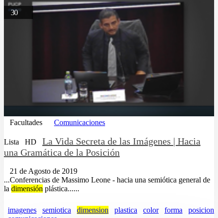
30
Facultades
Comunicaciones
La Vida Secreta de las Imágenes | Hacia
Lista
HD
una Gramática de la Posición
21 de Agosto de 2019
...Conferencias de Massimo Leone - hacia una semiótica general de
la
dimensión
plástica......
imagenes
semiotica
dimension
plastica
color
forma
posicion