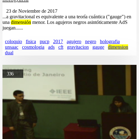
23 de Noviembre de 2017
...a gravitacional es equivalente a una teoría cuántica ("gauge") en
una
dimensión
menor. Los agujeros negros asintóticamente AdS
juegan......
coloquio
fisica
pucp
2017
agujero
negro
holografia
unsaac
cosmologia
ads
cft
gravitacion
gauge
dimension
dual
336