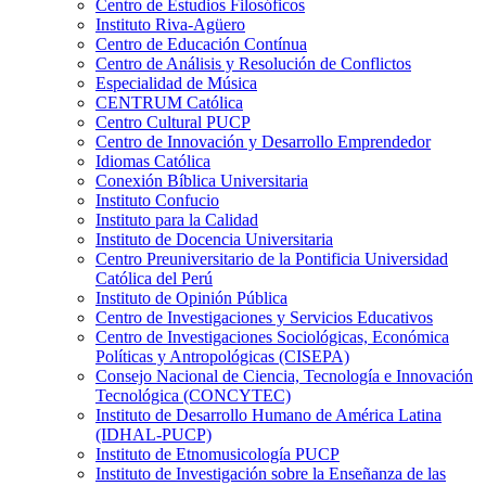
Centro de Estudios Filosóficos
Instituto Riva-Agüero
Centro de Educación Contínua
Centro de Análisis y Resolución de Conflictos
Especialidad de Música
CENTRUM Católica
Centro Cultural PUCP
Centro de Innovación y Desarrollo Emprendedor
Idiomas Católica
Conexión Bíblica Universitaria
Instituto Confucio
Instituto para la Calidad
Instituto de Docencia Universitaria
Centro Preuniversitario de la Pontificia Universidad
Católica del Perú
Instituto de Opinión Pública
Centro de Investigaciones y Servicios Educativos
Centro de Investigaciones Sociológicas, Económica
Políticas y Antropológicas (CISEPA)
Consejo Nacional de Ciencia, Tecnología e Innovación
Tecnológica (CONCYTEC)
Instituto de Desarrollo Humano de América Latina
(IDHAL-PUCP)
Instituto de Etnomusicología PUCP
Instituto de Investigación sobre la Enseñanza de las