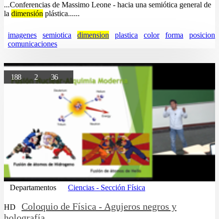
...Conferencias de Massimo Leone - hacia una semiótica general de
la
dimensión
plástica......
imagenes
semiotica
dimension
plastica
color
forma
posicion
comunicaciones
188
2
36
Departamentos
Ciencias - Sección Física
Coloquio de Física - Agujeros negros y
HD
holografía