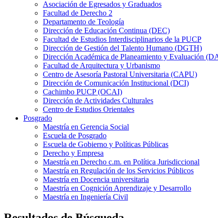
Asociación de Egresados y Graduados
Facultad de Derecho 2
Departamento de Teología
Dirección de Educación Continua (DEC)
Facultad de Estudios Interdisciplinarios de la PUCP
Dirección de Gestión del Talento Humano (DGTH)
Dirección Académica de Planeamiento y Evaluación (D
Facultad de Arquitectura y Urbanismo
Centro de Asesoría Pastoral Universitaria (CAPU)
Dirección de Comunicación Institucional (DCI)
Cachimbo PUCP (OCAI)
Dirección de Actividades Culturales
Centro de Estudios Orientales
Posgrado
Maestría en Gerencia Social
Escuela de Posgrado
Escuela de Gobierno y Políticas Públicas
Derecho y Empresa
Maestría en Derecho c.m. en Política Jurisdiccional
Maestría en Regulación de los Servicios Públicos
Maestría en Docencia universitaria
Maestría en Cognición Aprendizaje y Desarrollo
Maestría en Ingeniería Civil
Resultados de Búsqueda