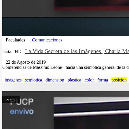
Facultades
Comunicaciones
La Vida Secreta de las Imágenes | Charla Ma
Lista
HD
22 de Agosto de 2019
Conferencias de Massimo Leone - hacia una semiótica general de la di
imagenes
semiotica
dimension
plastica
color
forma
posicion
30