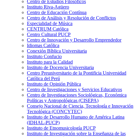
Centro de Estudios Filosóficos
Instituto Riva-Agüero
Centro de Educación Contínua
Centro de Análisis y Resolución de Conflictos
Especialidad de Música
CENTRUM Católica
Centro Cultural PUCP
Centro de Innovación y Desarrollo Emprendedor
Idiomas Católica
Conexión Bíblica Universitaria
Instituto Confucio
Instituto para la Calidad
Instituto de Docencia Universitaria
Centro Preuniversitario de la Pontificia Universidad
Católica del Perú
Instituto de Opinión Pública
Centro de Investigaciones y Servicios Educativos
Centro de Investigaciones Sociológicas, Económica
Políticas y Antropológicas (CISEPA)
Consejo Nacional de Ciencia, Tecnología e Innovación
Tecnológica (CONCYTEC)
Instituto de Desarrollo Humano de América Latina
(IDHAL-PUCP)
Instituto de Etnomusicología PUCP
Instituto de Investigación sobre la Enseñanza de las