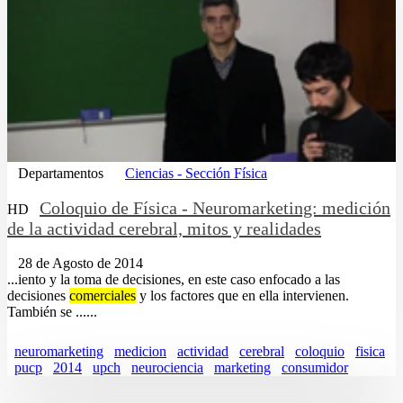
Departamentos
Ciencias - Sección Física
Coloquio de Física - Neuromarketing: medición
HD
de la actividad cerebral, mitos y realidades
28 de Agosto de 2014
...iento y la toma de decisiones, en este caso enfocado a las
decisiones
comerciales
y los factores que en ella intervienen.
También se ......
neuromarketing
medicion
actividad
cerebral
coloquio
fisica
pucp
2014
upch
neurociencia
marketing
consumidor