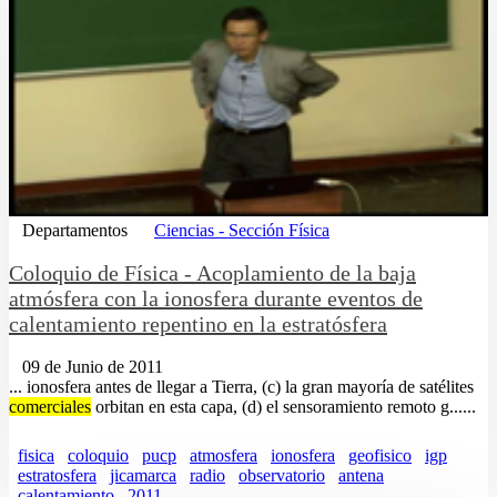
Departamentos
Ciencias - Sección Física
Coloquio de Fí­sica - Acoplamiento de la baja
atmósfera con la ionosfera durante eventos de
calentamiento repentino en la estratósfera
09 de Junio de 2011
... ionosfera antes de llegar a Tierra, (c) la gran mayoría de satélites
comerciales
orbitan en esta capa, (d) el sensoramiento remoto g......
fisica
coloquio
pucp
atmosfera
ionosfera
geofisico
igp
estratosfera
jicamarca
radio
observatorio
antena
calentamiento
2011