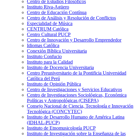
Centro de Estudios Filosóficos
Instituto Riva-Agüero
Centro de Educación Contínua
Centro de Análisis y Resolución de Conflictos
Especialidad de Música
CENTRUM Católica
Centro Cultural PUCP
Centro de Innovación y Desarrollo Emprendedor
Idiomas Católica
Conexión Bíblica Universitaria
Instituto Confucio
Instituto para la Calidad
Instituto de Docencia Universitaria
Centro Preuniversitario de la Pontificia Universidad
Católica del Perú
Instituto de Opinión Pública
Centro de Investigaciones y Servicios Educativos
Centro de Investigaciones Sociológicas, Económica
Políticas y Antropológicas (CISEPA)
Consejo Nacional de Ciencia, Tecnología e Innovación
Tecnológica (CONCYTEC)
Instituto de Desarrollo Humano de América Latina
(IDHAL-PUCP)
Instituto de Etnomusicología PUCP
Instituto de Investigación sobre la Enseñanza de las