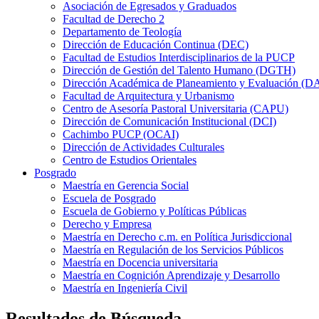
Asociación de Egresados y Graduados
Facultad de Derecho 2
Departamento de Teología
Dirección de Educación Continua (DEC)
Facultad de Estudios Interdisciplinarios de la PUCP
Dirección de Gestión del Talento Humano (DGTH)
Dirección Académica de Planeamiento y Evaluación (D
Facultad de Arquitectura y Urbanismo
Centro de Asesoría Pastoral Universitaria (CAPU)
Dirección de Comunicación Institucional (DCI)
Cachimbo PUCP (OCAI)
Dirección de Actividades Culturales
Centro de Estudios Orientales
Posgrado
Maestría en Gerencia Social
Escuela de Posgrado
Escuela de Gobierno y Políticas Públicas
Derecho y Empresa
Maestría en Derecho c.m. en Política Jurisdiccional
Maestría en Regulación de los Servicios Públicos
Maestría en Docencia universitaria
Maestría en Cognición Aprendizaje y Desarrollo
Maestría en Ingeniería Civil
Resultados de Búsqueda