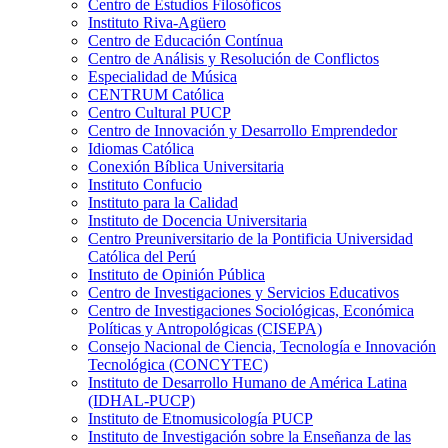
Centro de Estudios Filosóficos
Instituto Riva-Agüero
Centro de Educación Contínua
Centro de Análisis y Resolución de Conflictos
Especialidad de Música
CENTRUM Católica
Centro Cultural PUCP
Centro de Innovación y Desarrollo Emprendedor
Idiomas Católica
Conexión Bíblica Universitaria
Instituto Confucio
Instituto para la Calidad
Instituto de Docencia Universitaria
Centro Preuniversitario de la Pontificia Universidad
Católica del Perú
Instituto de Opinión Pública
Centro de Investigaciones y Servicios Educativos
Centro de Investigaciones Sociológicas, Económica
Políticas y Antropológicas (CISEPA)
Consejo Nacional de Ciencia, Tecnología e Innovación
Tecnológica (CONCYTEC)
Instituto de Desarrollo Humano de América Latina
(IDHAL-PUCP)
Instituto de Etnomusicología PUCP
Instituto de Investigación sobre la Enseñanza de las