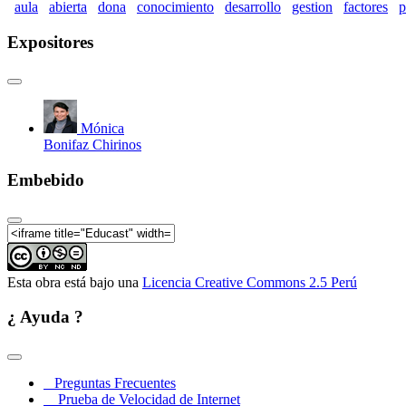
aula
abierta
dona
conocimiento
desarrollo
gestion
factores
p
Expositores
Mónica
Bonifaz Chirinos
Embebido
Esta obra está bajo una
Licencia Creative Commons 2.5 Perú
¿ Ayuda ?
Preguntas Frecuentes
Prueba de Velocidad de Internet