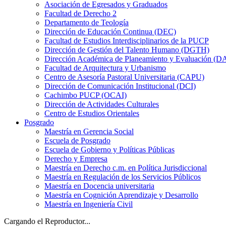
Asociación de Egresados y Graduados
Facultad de Derecho 2
Departamento de Teología
Dirección de Educación Continua (DEC)
Facultad de Estudios Interdisciplinarios de la PUCP
Dirección de Gestión del Talento Humano (DGTH)
Dirección Académica de Planeamiento y Evaluación (D
Facultad de Arquitectura y Urbanismo
Centro de Asesoría Pastoral Universitaria (CAPU)
Dirección de Comunicación Institucional (DCI)
Cachimbo PUCP (OCAI)
Dirección de Actividades Culturales
Centro de Estudios Orientales
Posgrado
Maestría en Gerencia Social
Escuela de Posgrado
Escuela de Gobierno y Políticas Públicas
Derecho y Empresa
Maestría en Derecho c.m. en Política Jurisdiccional
Maestría en Regulación de los Servicios Públicos
Maestría en Docencia universitaria
Maestría en Cognición Aprendizaje y Desarrollo
Maestría en Ingeniería Civil
Cargando el Reproductor...