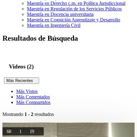
Maestría en Derecho c.m. en Política Jurisdiccional
Maestría en Regulación de los Servicios Públicos
Maestría en Docencia universitaria
Maestría en Cognición Aprendizaje y Desarrollo
Maestría en Ingeniería Civil
Resultados de Búsqueda
Videos (2)
Más Recientes
Más Vistos
Más Comentados
Más Compartidos
Mostrando
1 - 2
resultados
68
1
19