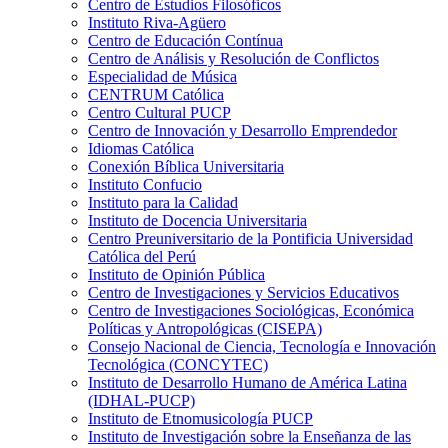
Centro de Estudios Filosóficos
Instituto Riva-Agüero
Centro de Educación Contínua
Centro de Análisis y Resolución de Conflictos
Especialidad de Música
CENTRUM Católica
Centro Cultural PUCP
Centro de Innovación y Desarrollo Emprendedor
Idiomas Católica
Conexión Bíblica Universitaria
Instituto Confucio
Instituto para la Calidad
Instituto de Docencia Universitaria
Centro Preuniversitario de la Pontificia Universidad
Católica del Perú
Instituto de Opinión Pública
Centro de Investigaciones y Servicios Educativos
Centro de Investigaciones Sociológicas, Económica
Políticas y Antropológicas (CISEPA)
Consejo Nacional de Ciencia, Tecnología e Innovación
Tecnológica (CONCYTEC)
Instituto de Desarrollo Humano de América Latina
(IDHAL-PUCP)
Instituto de Etnomusicología PUCP
Instituto de Investigación sobre la Enseñanza de las