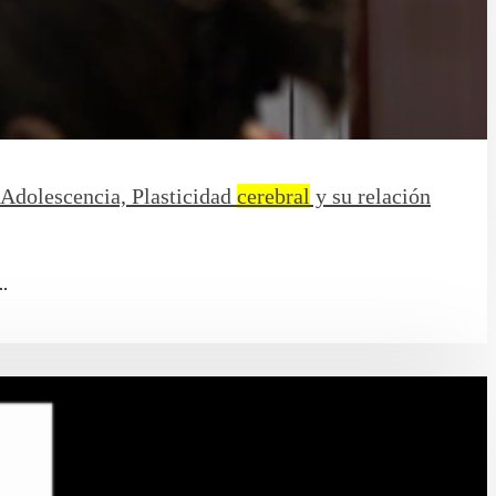
 Adolescencia, Plasticidad
cerebral
y su relación
..