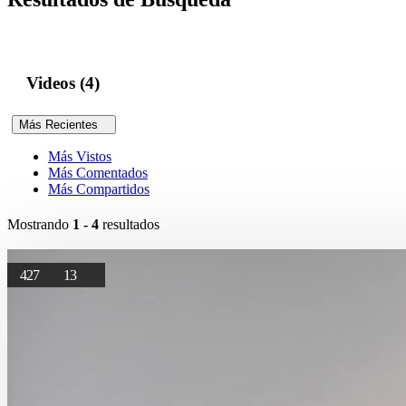
Videos (4)
Más Recientes
Más Vistos
Más Comentados
Más Compartidos
Mostrando
1 - 4
resultados
427
13