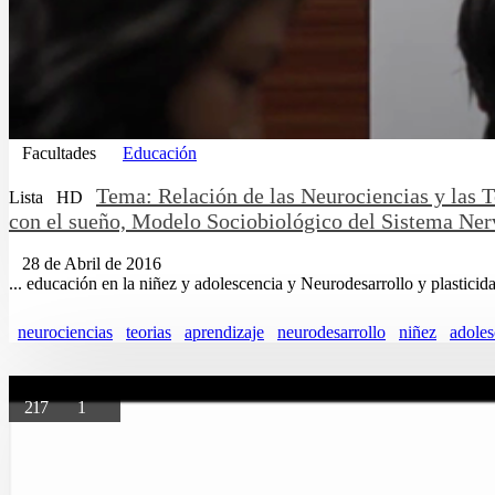
Facultades
Educación
Tema: Relación de las Neurociencias y las T
Lista
HD
con el sueño, Modelo Sociobiológico del Sistema Nerv
28 de Abril de 2016
... educación en la niñez y adolescencia y Neurodesarrollo y plastici
neurociencias
teorias
aprendizaje
neurodesarrollo
niñez
adoles
217
1