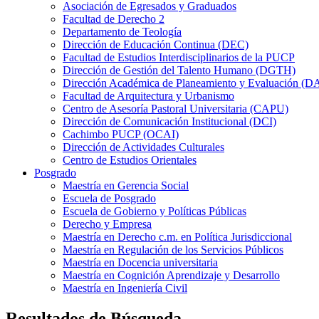
Asociación de Egresados y Graduados
Facultad de Derecho 2
Departamento de Teología
Dirección de Educación Continua (DEC)
Facultad de Estudios Interdisciplinarios de la PUCP
Dirección de Gestión del Talento Humano (DGTH)
Dirección Académica de Planeamiento y Evaluación (D
Facultad de Arquitectura y Urbanismo
Centro de Asesoría Pastoral Universitaria (CAPU)
Dirección de Comunicación Institucional (DCI)
Cachimbo PUCP (OCAI)
Dirección de Actividades Culturales
Centro de Estudios Orientales
Posgrado
Maestría en Gerencia Social
Escuela de Posgrado
Escuela de Gobierno y Políticas Públicas
Derecho y Empresa
Maestría en Derecho c.m. en Política Jurisdiccional
Maestría en Regulación de los Servicios Públicos
Maestría en Docencia universitaria
Maestría en Cognición Aprendizaje y Desarrollo
Maestría en Ingeniería Civil
Resultados de Búsqueda