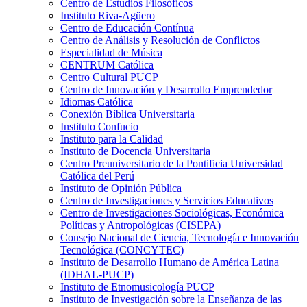
Centro de Estudios Filosóficos
Instituto Riva-Agüero
Centro de Educación Contínua
Centro de Análisis y Resolución de Conflictos
Especialidad de Música
CENTRUM Católica
Centro Cultural PUCP
Centro de Innovación y Desarrollo Emprendedor
Idiomas Católica
Conexión Bíblica Universitaria
Instituto Confucio
Instituto para la Calidad
Instituto de Docencia Universitaria
Centro Preuniversitario de la Pontificia Universidad
Católica del Perú
Instituto de Opinión Pública
Centro de Investigaciones y Servicios Educativos
Centro de Investigaciones Sociológicas, Económica
Políticas y Antropológicas (CISEPA)
Consejo Nacional de Ciencia, Tecnología e Innovación
Tecnológica (CONCYTEC)
Instituto de Desarrollo Humano de América Latina
(IDHAL-PUCP)
Instituto de Etnomusicología PUCP
Instituto de Investigación sobre la Enseñanza de las