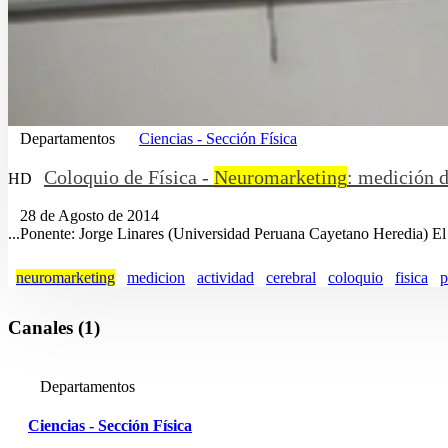
Departamentos
Ciencias - Sección Física
Coloquio de Física -
Neuromarketing
: medición d
HD
28 de Agosto de 2014
...Ponente: Jorge Linares (Universidad Peruana Cayetano Heredia) E
neuromarketing
medicion
actividad
cerebral
coloquio
fisica
p
Canales (1)
Departamentos
Ciencias - Sección Física