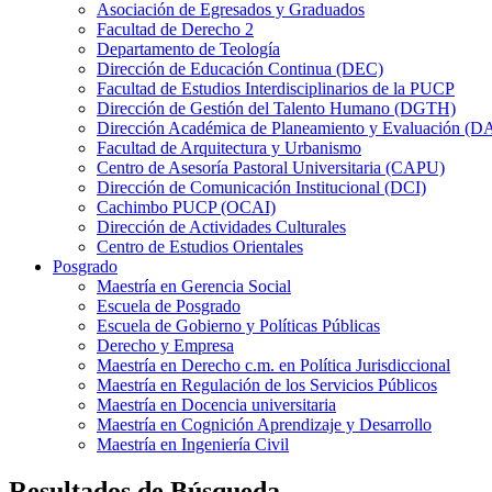
Asociación de Egresados y Graduados
Facultad de Derecho 2
Departamento de Teología
Dirección de Educación Continua (DEC)
Facultad de Estudios Interdisciplinarios de la PUCP
Dirección de Gestión del Talento Humano (DGTH)
Dirección Académica de Planeamiento y Evaluación (D
Facultad de Arquitectura y Urbanismo
Centro de Asesoría Pastoral Universitaria (CAPU)
Dirección de Comunicación Institucional (DCI)
Cachimbo PUCP (OCAI)
Dirección de Actividades Culturales
Centro de Estudios Orientales
Posgrado
Maestría en Gerencia Social
Escuela de Posgrado
Escuela de Gobierno y Políticas Públicas
Derecho y Empresa
Maestría en Derecho c.m. en Política Jurisdiccional
Maestría en Regulación de los Servicios Públicos
Maestría en Docencia universitaria
Maestría en Cognición Aprendizaje y Desarrollo
Maestría en Ingeniería Civil
Resultados de Búsqueda