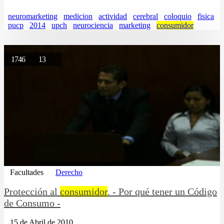
neuromarketing
medicion
actividad
cerebral
coloquio
fisica
pucp
2014
upch
neurociencia
marketing
consumidor
1746
13
Facultades
Derecho
Protección al
consumidor
. - Por qué tener un Código
de Consumo -
15 de Abril de 2010