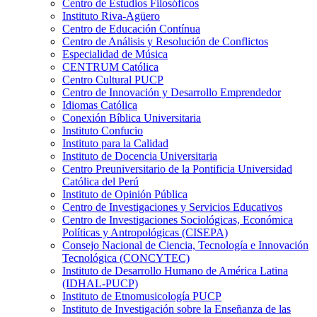
Centro de Estudios Filosóficos
Instituto Riva-Agüero
Centro de Educación Contínua
Centro de Análisis y Resolución de Conflictos
Especialidad de Música
CENTRUM Católica
Centro Cultural PUCP
Centro de Innovación y Desarrollo Emprendedor
Idiomas Católica
Conexión Bíblica Universitaria
Instituto Confucio
Instituto para la Calidad
Instituto de Docencia Universitaria
Centro Preuniversitario de la Pontificia Universidad
Católica del Perú
Instituto de Opinión Pública
Centro de Investigaciones y Servicios Educativos
Centro de Investigaciones Sociológicas, Económica
Políticas y Antropológicas (CISEPA)
Consejo Nacional de Ciencia, Tecnología e Innovación
Tecnológica (CONCYTEC)
Instituto de Desarrollo Humano de América Latina
(IDHAL-PUCP)
Instituto de Etnomusicología PUCP
Instituto de Investigación sobre la Enseñanza de las