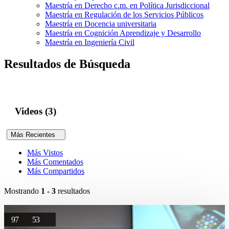
Maestría en Derecho c.m. en Política Jurisdiccional
Maestría en Regulación de los Servicios Públicos
Maestría en Docencia universitaria
Maestría en Cognición Aprendizaje y Desarrollo
Maestría en Ingeniería Civil
Resultados de Búsqueda
Videos (3)
Más Recientes
Más Vistos
Más Comentados
Más Compartidos
Mostrando
1 - 3
resultados
97
53