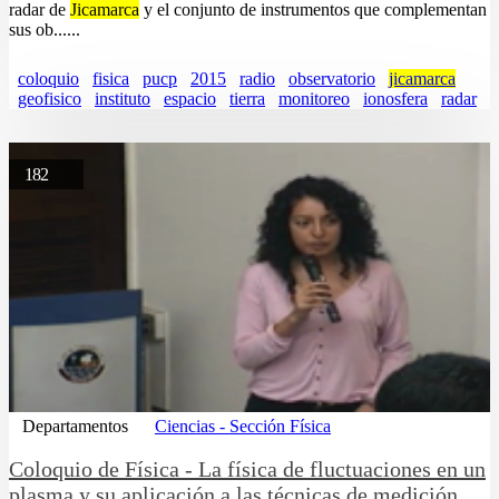
radar de
Jicamarca
y el conjunto de instrumentos que complementan
sus ob......
coloquio
fisica
pucp
2015
radio
observatorio
jicamarca
geofisico
instituto
espacio
tierra
monitoreo
ionosfera
radar
182
Departamentos
Ciencias - Sección Física
Coloquio de Física - La física de fluctuaciones en un
plasma y su aplicación a las técnicas de medición