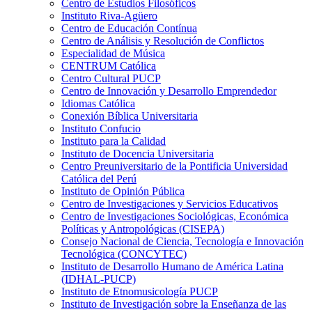
Centro de Estudios Filosóficos
Instituto Riva-Agüero
Centro de Educación Contínua
Centro de Análisis y Resolución de Conflictos
Especialidad de Música
CENTRUM Católica
Centro Cultural PUCP
Centro de Innovación y Desarrollo Emprendedor
Idiomas Católica
Conexión Bíblica Universitaria
Instituto Confucio
Instituto para la Calidad
Instituto de Docencia Universitaria
Centro Preuniversitario de la Pontificia Universidad
Católica del Perú
Instituto de Opinión Pública
Centro de Investigaciones y Servicios Educativos
Centro de Investigaciones Sociológicas, Económica
Políticas y Antropológicas (CISEPA)
Consejo Nacional de Ciencia, Tecnología e Innovación
Tecnológica (CONCYTEC)
Instituto de Desarrollo Humano de América Latina
(IDHAL-PUCP)
Instituto de Etnomusicología PUCP
Instituto de Investigación sobre la Enseñanza de las