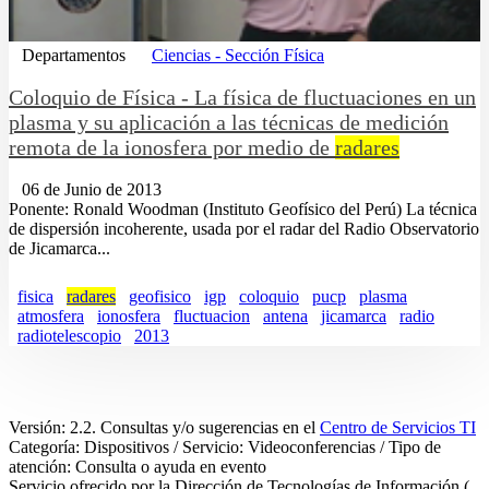
Departamentos
Ciencias - Sección Física
Coloquio de Física - La física de fluctuaciones en un
plasma y su aplicación a las técnicas de medición
remota de la ionosfera por medio de
radares
06 de Junio de 2013
Ponente: Ronald Woodman (Instituto Geofísico del Perú) La técnica
de dispersión incoherente, usada por el radar del Radio Observatorio
de Jicamarca...
fisica
radares
geofisico
igp
coloquio
pucp
plasma
atmosfera
ionosfera
fluctuacion
antena
jicamarca
radio
radiotelescopio
2013
Versión: 2.2. Consultas y/o sugerencias en el
Centro de Servicios TI
Categoría: Dispositivos / Servicio: Videoconferencias / Tipo de
atención: Consulta o ayuda en evento
Servicio ofrecido por la Dirección de Tecnologías de Información (