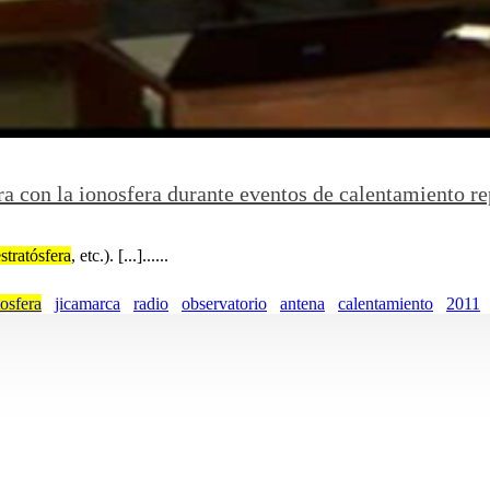
ra con la ionosfera durante eventos de calentamiento r
stratósfera
, etc.). [...]......
tosfera
jicamarca
radio
observatorio
antena
calentamiento
2011