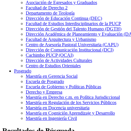
Asociación de Egresados y Graduados
Facultad de Derecho 2
Departamento de Teología
Dirección de Educación Continua (DEC)
Facultad de Estudios Interdisciplinarios de la PUCP
Dirección de Gestión del Talento Humano (DGTH)
Dirección Académica de Planeamiento y Evaluación (D
Facultad de Arquitectura y Urbanismo
Centro de Asesoría Pastoral Universitaria (CAPU)
Dirección de Comunicación Institucional (DCI)
Cachimbo PUCP (OCAI)
Dirección de Actividades Culturales
Centro de Estudios Orientales
Posgrado
Maestría en Gerencia Social
Escuela de Posgrado
Escuela de Gobierno y Políticas Públicas
Derecho y Empresa
Maestría en Derecho c.m. en Política Jurisdiccional
Maestría en Regulación de los Servicios Públicos
Maestría en Docencia universitaria
Maestría en Cognición Aprendizaje y Desarrollo
Maestría en Ingeniería Civil
Resultados de Búsqueda