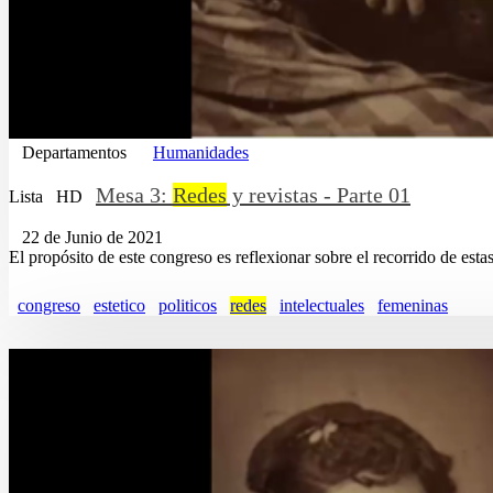
Departamentos
Humanidades
Mesa 3:
Redes
y revistas - Parte 01
Lista
HD
22 de Junio de 2021
El propósito de este congreso es reflexionar sobre el recorrido de estas 
congreso
estetico
politicos
redes
intelectuales
femeninas