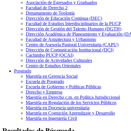
Asociación de Egresados y Graduados
Facultad de Derecho 2
Departamento de Teología
Dirección de Educación Continua (DEC)
Facultad de Estudios Interdisciplinarios de la PUCP
Dirección de Gestión del Talento Humano (DGTH)
Dirección Académica de Planeamiento y Evaluación (D
Facultad de Arquitectura y Urbanismo
Centro de Asesoría Pastoral Universitaria (CAPU)
Dirección de Comunicación Institucional (DCI)
Cachimbo PUCP (OCAI)
Dirección de Actividades Culturales
Centro de Estudios Orientales
Posgrado
Maestría en Gerencia Social
Escuela de Posgrado
Escuela de Gobierno y Políticas Públicas
Derecho y Empresa
Maestría en Derecho c.m. en Política Jurisdiccional
Maestría en Regulación de los Servicios Públicos
Maestría en Docencia universitaria
Maestría en Cognición Aprendizaje y Desarrollo
Maestría en Ingeniería Civil
Resultados de Búsqueda