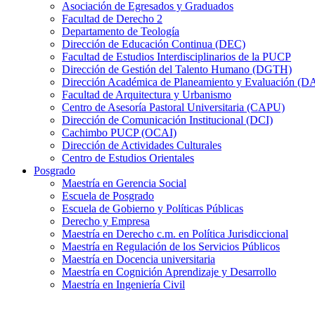
Asociación de Egresados y Graduados
Facultad de Derecho 2
Departamento de Teología
Dirección de Educación Continua (DEC)
Facultad de Estudios Interdisciplinarios de la PUCP
Dirección de Gestión del Talento Humano (DGTH)
Dirección Académica de Planeamiento y Evaluación (D
Facultad de Arquitectura y Urbanismo
Centro de Asesoría Pastoral Universitaria (CAPU)
Dirección de Comunicación Institucional (DCI)
Cachimbo PUCP (OCAI)
Dirección de Actividades Culturales
Centro de Estudios Orientales
Posgrado
Maestría en Gerencia Social
Escuela de Posgrado
Escuela de Gobierno y Políticas Públicas
Derecho y Empresa
Maestría en Derecho c.m. en Política Jurisdiccional
Maestría en Regulación de los Servicios Públicos
Maestría en Docencia universitaria
Maestría en Cognición Aprendizaje y Desarrollo
Maestría en Ingeniería Civil