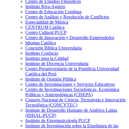
Centro de Estudios Filosóficos
Instituto Riva-Agüero
Centro de Educación Contínua
Centro de Análisis y Resolución de Conflictos
Especialidad de Música
CENTRUM Católica
Centro Cultural PUCP
Centro de Innovación y Desarrollo Emprendedor
Idiomas Católica
Conexión Bíblica Universitaria
Instituto Confucio
Instituto para la Calidad
Instituto de Docencia Universitaria
Centro Preuniversitario de la Pontificia Universidad
Católica del Perú
Instituto de Opinión Pública
Centro de Investigaciones y Servicios Educativos
Centro de Investigaciones Sociológicas, Económica
Políticas y Antropológicas (CISEPA)
Consejo Nacional de Ciencia, Tecnología e Innovación
Tecnológica (CONCYTEC)
Instituto de Desarrollo Humano de América Latina
(IDHAL-PUCP)
Instituto de Etnomusicología PUCP
Instituto de Investigación sobre la Enseñanza de las