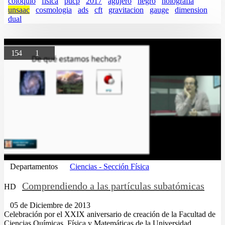
coloquio
fisica
pucp
2017
agujero
negro
holografia
unsaac
cosmologia
ads
cft
gravitacion
gauge
dimension
dual
154
1
Departamentos
Ciencias - Sección Física
Comprendiendo a las partículas subatómicas
HD
05 de Diciembre de 2013
Celebración por el XXIX aniversario de creación de la Facultad de
Ciencias Químicas, Física y Matemáticas de la Universidad