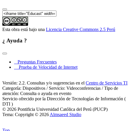
Seminario hacia el Diálogo de Conocimientos en la
Universidad (9 de 21)
Seminario hacia el Diálogo de Conocimientos en la
Universidad (10 de 21)
Esta obra está bajo una
Licencia Creative Commons 2.5 Perú
Seminario hacia el Diálogo de Conocimientos en la
Universidad (11 de 21)
¿ Ayuda ?
Seminario hacia el Diálogo de Conocimientos en la
Universidad (12 de 21)
Seminario hacia el Diálogo de Conocimientos en la
Preguntas Frecuentes
Universidad (13 de 21)
Prueba de Velocidad de Internet
Seminario hacia el Diálogo de Conocimientos en la
Universidad (14 de 21)
Versión: 2.2. Consultas y/o sugerencias en el
Centro de Servicios TI
Seminario hacia el Diálogo de Conocimientos en la
Categoría: Dispositivos / Servicio: Videoconferencias / Tipo de
Universidad (15 de 21)
atención: Consulta o ayuda en evento
Servicio ofrecido por la Dirección de Tecnologías de Información (
Seminario hacia el Diálogo de Conocimientos en la
DTI )
Universidad (16 de 21)
© 2026 Pontificia Universidad Católica del Perú (PUCP)
Seminario hacia el Diálogo de Conocimientos en la
Tema: Copyright © 2026
Almsaeed Studio
Universidad (17 de 21)
Seminario hacia el Diálogo de Conocimientos en la
Top