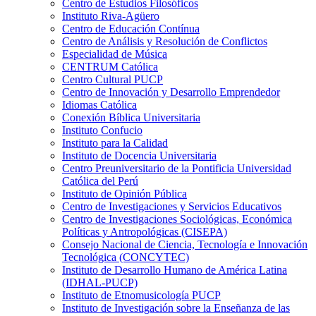
Centro de Estudios Filosóficos
Instituto Riva-Agüero
Centro de Educación Contínua
Centro de Análisis y Resolución de Conflictos
Especialidad de Música
CENTRUM Católica
Centro Cultural PUCP
Centro de Innovación y Desarrollo Emprendedor
Idiomas Católica
Conexión Bíblica Universitaria
Instituto Confucio
Instituto para la Calidad
Instituto de Docencia Universitaria
Centro Preuniversitario de la Pontificia Universidad
Católica del Perú
Instituto de Opinión Pública
Centro de Investigaciones y Servicios Educativos
Centro de Investigaciones Sociológicas, Económica
Políticas y Antropológicas (CISEPA)
Consejo Nacional de Ciencia, Tecnología e Innovación
Tecnológica (CONCYTEC)
Instituto de Desarrollo Humano de América Latina
(IDHAL-PUCP)
Instituto de Etnomusicología PUCP
Instituto de Investigación sobre la Enseñanza de las