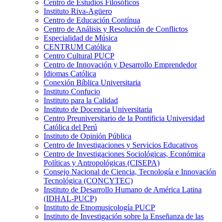
Centro de Estudios Filosóficos
Instituto Riva-Agüero
Centro de Educación Contínua
Centro de Análisis y Resolución de Conflictos
Especialidad de Música
CENTRUM Católica
Centro Cultural PUCP
Centro de Innovación y Desarrollo Emprendedor
Idiomas Católica
Conexión Bíblica Universitaria
Instituto Confucio
Instituto para la Calidad
Instituto de Docencia Universitaria
Centro Preuniversitario de la Pontificia Universidad
Católica del Perú
Instituto de Opinión Pública
Centro de Investigaciones y Servicios Educativos
Centro de Investigaciones Sociológicas, Económica
Políticas y Antropológicas (CISEPA)
Consejo Nacional de Ciencia, Tecnología e Innovación
Tecnológica (CONCYTEC)
Instituto de Desarrollo Humano de América Latina
(IDHAL-PUCP)
Instituto de Etnomusicología PUCP
Instituto de Investigación sobre la Enseñanza de las