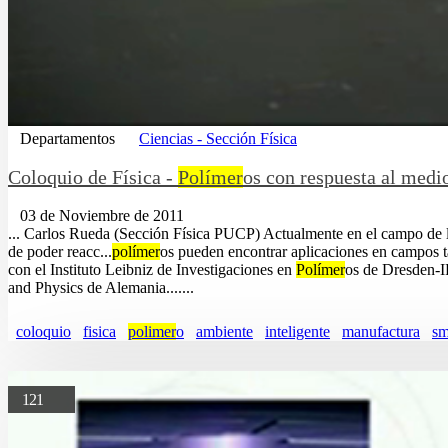
Departamentos
Ciencias - Sección Física
Coloquio de Física -
Polímer
os con respuesta al medi
03 de Noviembre de 2011
... Carlos Rueda (Sección Física PUCP) Actualmente en el campo de 
de poder reacc...
polímer
os pueden encontrar aplicaciones en campos tal
con el Instituto Leibniz de Investigaciones en
Polímer
os de Dresden-IP
and Physics de Alemania.......
coloquio
fisica
polimer
o
ambiente
inteligente
manufactura
sm
121