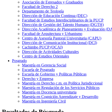
Asociación de Egresados y Graduados
Facultad de Derecho 2
Departamento de Teología
Dirección de Educación Continua (DEC)
Facultad de Estudios Interdisciplinarios de la PUCP
Dirección de Gestión del Talento Humano (DGTH)
Dirección Académica de Planeamiento y Evaluación (D
Facultad de Arquitectura y Urbanismo
Centro de Asesoría Pastoral Universitaria (CAPU)
Dirección de Comunicación Institucional (DCI)
Cachimbo PUCP (OCAI)
Dirección de Actividades Culturales
Centro de Estudios Orientales
Posgrado
Maestría en Gerencia Social
Escuela de Posgrado
Escuela de Gobierno y Políticas Públicas
Derecho y Empresa
Maestría en Derecho c.m. en Política Jurisdiccional
Maestría en Regulación de los Servicios Públicos
Maestría en Docencia universitaria
Maestría en Cognición Aprendizaje y Desarrollo
Maestría en Ingeniería Civil
Resultados de Búsqueda