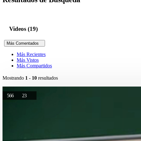
Videos (19)
Más Comentados
Más Recientes
Más Vistos
Más Compartidos
Mostrando
1 - 10
resultados
566
23