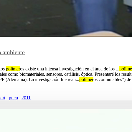
o ambiente
los
polímer
os existe una intensa investigación en el área de los ...
políme
es como biomateriales, sensores, catálisis, óptica. Presentaré los resul
F (Alemania). La investigación fue reali...
polímer
os conmutables”) de 
art
pucp
2011