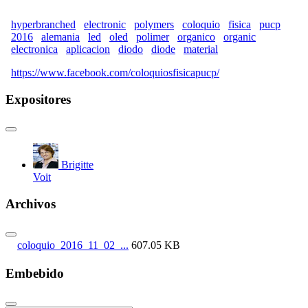
hyperbranched
electronic
polymers
coloquio
fisica
pucp
2016
alemania
led
oled
polimer
organico
organic
electronica
aplicacion
diodo
diode
material
https://www.facebook.com/coloquiosfisicapucp/
Expositores
Brigitte
Voit
Archivos
coloquio_2016_11_02_...
607.05 KB
Embebido