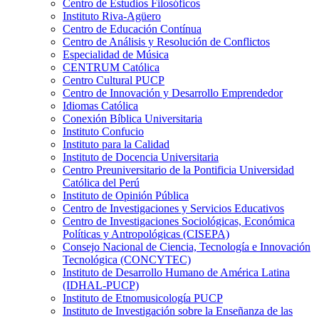
Centro de Estudios Filosóficos
Instituto Riva-Agüero
Centro de Educación Contínua
Centro de Análisis y Resolución de Conflictos
Especialidad de Música
CENTRUM Católica
Centro Cultural PUCP
Centro de Innovación y Desarrollo Emprendedor
Idiomas Católica
Conexión Bíblica Universitaria
Instituto Confucio
Instituto para la Calidad
Instituto de Docencia Universitaria
Centro Preuniversitario de la Pontificia Universidad
Católica del Perú
Instituto de Opinión Pública
Centro de Investigaciones y Servicios Educativos
Centro de Investigaciones Sociológicas, Económica
Políticas y Antropológicas (CISEPA)
Consejo Nacional de Ciencia, Tecnología e Innovación
Tecnológica (CONCYTEC)
Instituto de Desarrollo Humano de América Latina
(IDHAL-PUCP)
Instituto de Etnomusicología PUCP
Instituto de Investigación sobre la Enseñanza de las