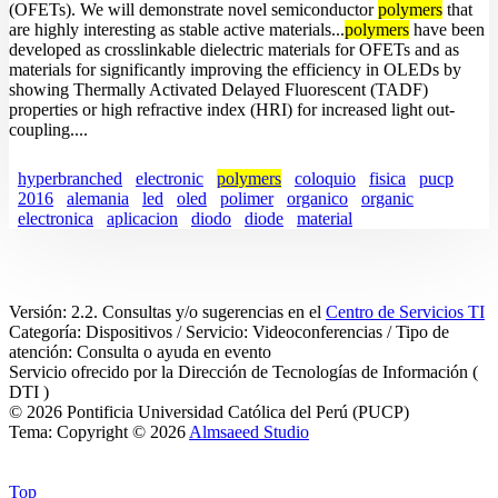
(OFETs). We will demonstrate novel semiconductor
polymers
that
are highly interesting as stable active materials...
polymers
have been
developed as crosslinkable dielectric materials for OFETs and as
materials for significantly improving the efficiency in OLEDs by
showing Thermally Activated Delayed Fluorescent (TADF)
properties or high refractive index (HRI) for increased light out-
coupling....
hyperbranched
electronic
polymers
coloquio
fisica
pucp
2016
alemania
led
oled
polimer
organico
organic
electronica
aplicacion
diodo
diode
material
Versión: 2.2. Consultas y/o sugerencias en el
Centro de Servicios TI
Categoría: Dispositivos / Servicio: Videoconferencias / Tipo de
atención: Consulta o ayuda en evento
Servicio ofrecido por la Dirección de Tecnologías de Información (
DTI )
© 2026 Pontificia Universidad Católica del Perú (PUCP)
Tema: Copyright © 2026
Almsaeed Studio
Top