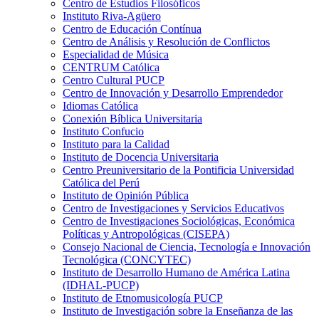
Centro de Estudios Filosóficos
Instituto Riva-Agüero
Centro de Educación Contínua
Centro de Análisis y Resolución de Conflictos
Especialidad de Música
CENTRUM Católica
Centro Cultural PUCP
Centro de Innovación y Desarrollo Emprendedor
Idiomas Católica
Conexión Bíblica Universitaria
Instituto Confucio
Instituto para la Calidad
Instituto de Docencia Universitaria
Centro Preuniversitario de la Pontificia Universidad
Católica del Perú
Instituto de Opinión Pública
Centro de Investigaciones y Servicios Educativos
Centro de Investigaciones Sociológicas, Económica
Políticas y Antropológicas (CISEPA)
Consejo Nacional de Ciencia, Tecnología e Innovación
Tecnológica (CONCYTEC)
Instituto de Desarrollo Humano de América Latina
(IDHAL-PUCP)
Instituto de Etnomusicología PUCP
Instituto de Investigación sobre la Enseñanza de las