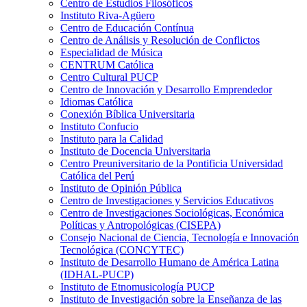
Centro de Estudios Filosóficos
Instituto Riva-Agüero
Centro de Educación Contínua
Centro de Análisis y Resolución de Conflictos
Especialidad de Música
CENTRUM Católica
Centro Cultural PUCP
Centro de Innovación y Desarrollo Emprendedor
Idiomas Católica
Conexión Bíblica Universitaria
Instituto Confucio
Instituto para la Calidad
Instituto de Docencia Universitaria
Centro Preuniversitario de la Pontificia Universidad
Católica del Perú
Instituto de Opinión Pública
Centro de Investigaciones y Servicios Educativos
Centro de Investigaciones Sociológicas, Económica
Políticas y Antropológicas (CISEPA)
Consejo Nacional de Ciencia, Tecnología e Innovación
Tecnológica (CONCYTEC)
Instituto de Desarrollo Humano de América Latina
(IDHAL-PUCP)
Instituto de Etnomusicología PUCP
Instituto de Investigación sobre la Enseñanza de las