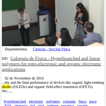
Departamentos
Ciencias - Sección Física
Coloquio de Física - Hyperbranched and linear
HD
polymers for opto-electronic and organic electronic
applications
02 de Noviembre de 2016
...lity and the final performance of devices like organic light-emitting
diode
s (OLEDs) and organic field-effect transistors (OFETs).
We......
hyperbranched
electronic
polymers
coloquio
fisica
pucp
2016
alemania
led
oled
polimer
organico
organic