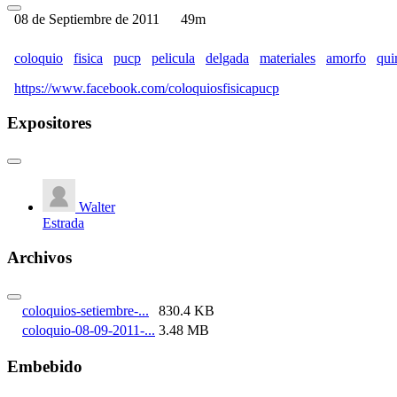
08 de Septiembre de 2011
49m
coloquio
fisica
pucp
pelicula
delgada
materiales
amorfo
qui
https://www.facebook.com/coloquiosfisicapucp
Expositores
Walter
Estrada
Archivos
coloquios-setiembre-...
830.4 KB
coloquio-08-09-2011-...
3.48 MB
Embebido