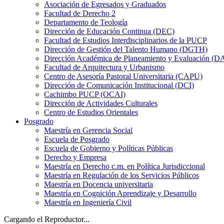
Asociación de Egresados y Graduados
Facultad de Derecho 2
Departamento de Teología
Dirección de Educación Continua (DEC)
Facultad de Estudios Interdisciplinarios de la PUCP
Dirección de Gestión del Talento Humano (DGTH)
Dirección Académica de Planeamiento y Evaluación (D
Facultad de Arquitectura y Urbanismo
Centro de Asesoría Pastoral Universitaria (CAPU)
Dirección de Comunicación Institucional (DCI)
Cachimbo PUCP (OCAI)
Dirección de Actividades Culturales
Centro de Estudios Orientales
Posgrado
Maestría en Gerencia Social
Escuela de Posgrado
Escuela de Gobierno y Políticas Públicas
Derecho y Empresa
Maestría en Derecho c.m. en Política Jurisdiccional
Maestría en Regulación de los Servicios Públicos
Maestría en Docencia universitaria
Maestría en Cognición Aprendizaje y Desarrollo
Maestría en Ingeniería Civil
Cargando el Reproductor...