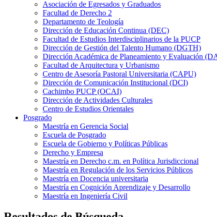
Asociación de Egresados y Graduados
Facultad de Derecho 2
Departamento de Teología
Dirección de Educación Continua (DEC)
Facultad de Estudios Interdisciplinarios de la PUCP
Dirección de Gestión del Talento Humano (DGTH)
Dirección Académica de Planeamiento y Evaluación (D
Facultad de Arquitectura y Urbanismo
Centro de Asesoría Pastoral Universitaria (CAPU)
Dirección de Comunicación Institucional (DCI)
Cachimbo PUCP (OCAI)
Dirección de Actividades Culturales
Centro de Estudios Orientales
Posgrado
Maestría en Gerencia Social
Escuela de Posgrado
Escuela de Gobierno y Políticas Públicas
Derecho y Empresa
Maestría en Derecho c.m. en Política Jurisdiccional
Maestría en Regulación de los Servicios Públicos
Maestría en Docencia universitaria
Maestría en Cognición Aprendizaje y Desarrollo
Maestría en Ingeniería Civil
Resultados de Búsqueda