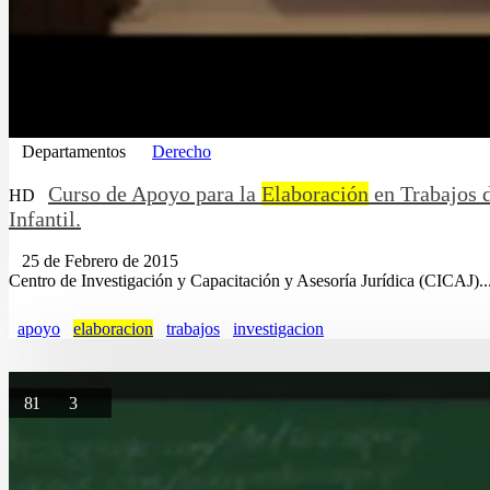
Departamentos
Derecho
Curso de Apoyo para la
Elaboración
en Trabajos d
HD
Infantil.
25 de Febrero de 2015
Centro de Investigación y Capacitación y Asesoría Jurídica (CICAJ)...
apoyo
elaboracion
trabajos
investigacion
81
3