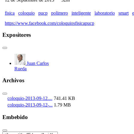
fisica
coloquio
pucp
polimero
inteligente
laboratorio
smart
https://www.facebook.com/coloquiosfisicapucp
Expositores
Juan Carlos
Rueda
Archivos
coloquio-2013-09-12....
741.41 KB
coloquio-2013-09-12-...
1.79 MB
Embebido