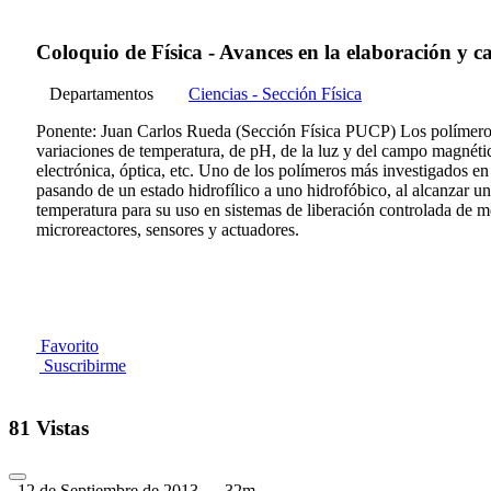
Coloquio de Física - Avances en la elaboración y ca
Departamentos
Ciencias - Sección Física
Ponente: Juan Carlos Rueda (Sección Física PUCP) Los polímeros i
variaciones de temperatura, de pH, de la luz y del campo magnético
electrónica, óptica, etc. Uno de los polímeros más investigados e
pasando de un estado hidrofílico a uno hidrofóbico, al alcanzar un
temperatura para su uso en sistemas de liberación controlada de med
microreactores, sensores y actuadores.
Favorito
Suscribirme
81 Vistas
12 de Septiembre de 2013
32m