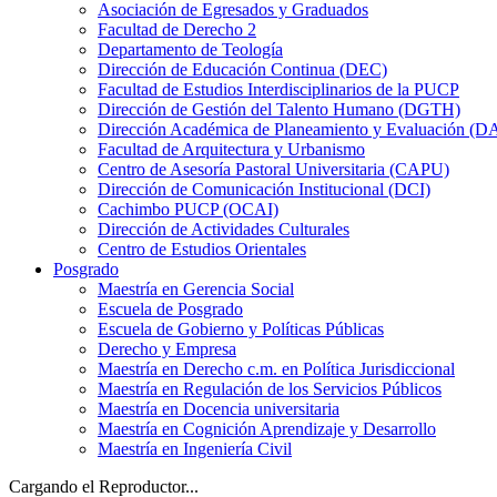
Asociación de Egresados y Graduados
Facultad de Derecho 2
Departamento de Teología
Dirección de Educación Continua (DEC)
Facultad de Estudios Interdisciplinarios de la PUCP
Dirección de Gestión del Talento Humano (DGTH)
Dirección Académica de Planeamiento y Evaluación (D
Facultad de Arquitectura y Urbanismo
Centro de Asesoría Pastoral Universitaria (CAPU)
Dirección de Comunicación Institucional (DCI)
Cachimbo PUCP (OCAI)
Dirección de Actividades Culturales
Centro de Estudios Orientales
Posgrado
Maestría en Gerencia Social
Escuela de Posgrado
Escuela de Gobierno y Políticas Públicas
Derecho y Empresa
Maestría en Derecho c.m. en Política Jurisdiccional
Maestría en Regulación de los Servicios Públicos
Maestría en Docencia universitaria
Maestría en Cognición Aprendizaje y Desarrollo
Maestría en Ingeniería Civil
Cargando el Reproductor...