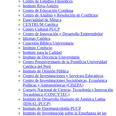
Centro de Estudios Filosóficos
Instituto Riva-Agüero
Centro de Educación Contínua
Centro de Análisis y Resolución de Conflictos
Especialidad de Música
CENTRUM Católica
Centro Cultural PUCP
Centro de Innovación y Desarrollo Emprendedor
Idiomas Católica
Conexión Bíblica Universitaria
Instituto Confucio
Instituto para la Calidad
Instituto de Docencia Universitaria
Centro Preuniversitario de la Pontificia Universidad
Católica del Perú
Instituto de Opinión Pública
Centro de Investigaciones y Servicios Educativos
Centro de Investigaciones Sociológicas, Económica
Políticas y Antropológicas (CISEPA)
Consejo Nacional de Ciencia, Tecnología e Innovación
Tecnológica (CONCYTEC)
Instituto de Desarrollo Humano de América Latina
(IDHAL-PUCP)
Instituto de Etnomusicología PUCP
Instituto de Investigación sobre la Enseñanza de las