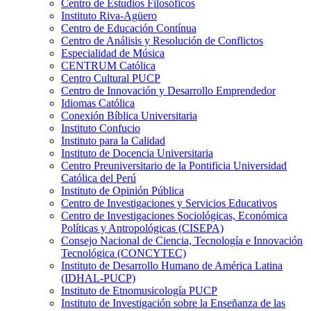
Centro de Estudios Filosóficos
Instituto Riva-Agüero
Centro de Educación Contínua
Centro de Análisis y Resolución de Conflictos
Especialidad de Música
CENTRUM Católica
Centro Cultural PUCP
Centro de Innovación y Desarrollo Emprendedor
Idiomas Católica
Conexión Bíblica Universitaria
Instituto Confucio
Instituto para la Calidad
Instituto de Docencia Universitaria
Centro Preuniversitario de la Pontificia Universidad
Católica del Perú
Instituto de Opinión Pública
Centro de Investigaciones y Servicios Educativos
Centro de Investigaciones Sociológicas, Económica
Políticas y Antropológicas (CISEPA)
Consejo Nacional de Ciencia, Tecnología e Innovación
Tecnológica (CONCYTEC)
Instituto de Desarrollo Humano de América Latina
(IDHAL-PUCP)
Instituto de Etnomusicología PUCP
Instituto de Investigación sobre la Enseñanza de las