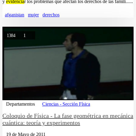
y
evidencia
r los problemas que afectan los derechos de las famili......
afganistan
mujer
derechos
1384
1
Departamentos
Ciencias - Sección Física
Coloquio de Física - La fase geométrica en mecánica
cuántica: teoría y experimentos
19 de Mayo de 2011