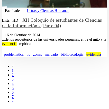
Facultades
Letras y Ciencias Humanas
XII Coloquio de estudiantes de Ciencias
Lista
HD
de la Información - (Parte 04)
16 de Octubre de 2014
...de los repositorios de las universidades peruanas: entre el mito y la
evidencia
empírica......
problematica
tic
zonas
mercado
bibliotecologia
evidencia
«
1
2
3
4
5
6
7
»