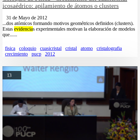
icosaédrico: apilamiento de átomos o clusters
31 de Mayo de 2012
...dos atómicos formando motivos geométricos definidos (clusters).
Estas
evidencia
s experimentales motivan la elaboración de modelos
que......
fisica
coloquio
cuasicristal
cristal
atomo
cristalografia
crecimiento
pucp
2012
13