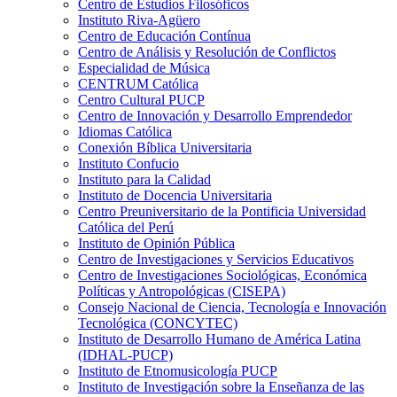
Centro de Estudios Filosóficos
Instituto Riva-Agüero
Centro de Educación Contínua
Centro de Análisis y Resolución de Conflictos
Especialidad de Música
CENTRUM Católica
Centro Cultural PUCP
Centro de Innovación y Desarrollo Emprendedor
Idiomas Católica
Conexión Bíblica Universitaria
Instituto Confucio
Instituto para la Calidad
Instituto de Docencia Universitaria
Centro Preuniversitario de la Pontificia Universidad
Católica del Perú
Instituto de Opinión Pública
Centro de Investigaciones y Servicios Educativos
Centro de Investigaciones Sociológicas, Económica
Políticas y Antropológicas (CISEPA)
Consejo Nacional de Ciencia, Tecnología e Innovación
Tecnológica (CONCYTEC)
Instituto de Desarrollo Humano de América Latina
(IDHAL-PUCP)
Instituto de Etnomusicología PUCP
Instituto de Investigación sobre la Enseñanza de las