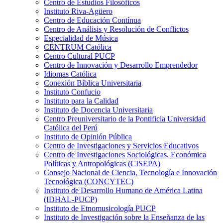
Centro de Estudios Filosóficos
Instituto Riva-Agüero
Centro de Educación Contínua
Centro de Análisis y Resolución de Conflictos
Especialidad de Música
CENTRUM Católica
Centro Cultural PUCP
Centro de Innovación y Desarrollo Emprendedor
Idiomas Católica
Conexión Bíblica Universitaria
Instituto Confucio
Instituto para la Calidad
Instituto de Docencia Universitaria
Centro Preuniversitario de la Pontificia Universidad
Católica del Perú
Instituto de Opinión Pública
Centro de Investigaciones y Servicios Educativos
Centro de Investigaciones Sociológicas, Económica
Políticas y Antropológicas (CISEPA)
Consejo Nacional de Ciencia, Tecnología e Innovación
Tecnológica (CONCYTEC)
Instituto de Desarrollo Humano de América Latina
(IDHAL-PUCP)
Instituto de Etnomusicología PUCP
Instituto de Investigación sobre la Enseñanza de las