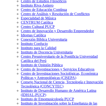
Centro de Estudios Filosóficos
Instituto Riva-Agüero
Centro de Educación Contínua
Centro de Análisis y Resolución de Conflictos
Especialidad de Música
CENTRUM Católica
Centro Cultural PUCP
Centro de Innovación y Desarrollo Emprendedor
Idiomas Católica
Conexión Bíblica Universitaria
Instituto Confucio
Instituto para la Calidad
Instituto de Docencia Universitaria
Centro Preuniversitario de la Pontificia Universidad
Católica del Perú
Instituto de Opinión Pública
Centro de Investigaciones y Servicios Educativos
Centro de Investigaciones Sociológicas, Económica
Políticas y Antropológicas (CISEPA)
Consejo Nacional de Ciencia, Tecnología e Innovación
Tecnológica (CONCYTEC)
Instituto de Desarrollo Humano de América Latina
(IDHAL-PUCP)
Instituto de Etnomusicología PUCP
Instituto de Investigación sobre la Enseñanza de las