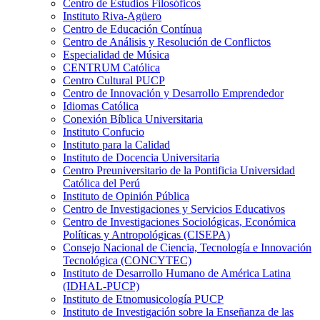
Centro de Estudios Filosóficos
Instituto Riva-Agüero
Centro de Educación Contínua
Centro de Análisis y Resolución de Conflictos
Especialidad de Música
CENTRUM Católica
Centro Cultural PUCP
Centro de Innovación y Desarrollo Emprendedor
Idiomas Católica
Conexión Bíblica Universitaria
Instituto Confucio
Instituto para la Calidad
Instituto de Docencia Universitaria
Centro Preuniversitario de la Pontificia Universidad
Católica del Perú
Instituto de Opinión Pública
Centro de Investigaciones y Servicios Educativos
Centro de Investigaciones Sociológicas, Económica
Políticas y Antropológicas (CISEPA)
Consejo Nacional de Ciencia, Tecnología e Innovación
Tecnológica (CONCYTEC)
Instituto de Desarrollo Humano de América Latina
(IDHAL-PUCP)
Instituto de Etnomusicología PUCP
Instituto de Investigación sobre la Enseñanza de las