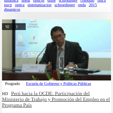
dinamica
lineal
opticos
dnlse
schrodinger
coloquio
fisica
pucp
optica
sistematizacion
schroedinger
onda
2015
dinamicos
92
1
Posgrado
Escuela de Gobierno y Políticas Públicas
Perú hacia la OCDE: Participación del
HD
Ministerio de Trabajo y Promoción del Empleo en el
Programa País