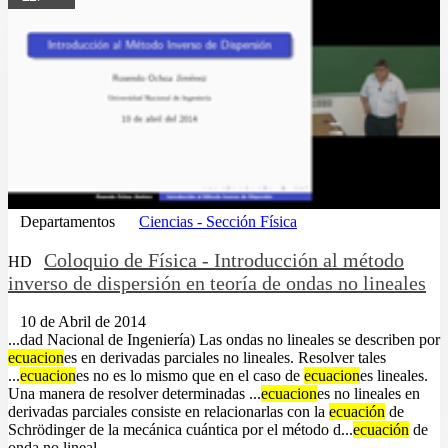
Departamentos
Ciencias - Sección Física
Coloquio de Física - Introducción al método
HD
inverso de dispersión en teoría de ondas no lineales
10 de Abril de 2014
...dad Nacional de Ingeniería) Las ondas no lineales se describen por
ecuacion
es en derivadas parciales no lineales. Resolver tales
...
ecuacion
es no es lo mismo que en el caso de
ecuacion
es lineales.
Una manera de resolver determinadas ...
ecuacion
es no lineales en
derivadas parciales consiste en relacionarlas con la
ecuación
de
Schrödinger de la mecánica cuántica por el método d...
ecuación
de
onda no lineal....