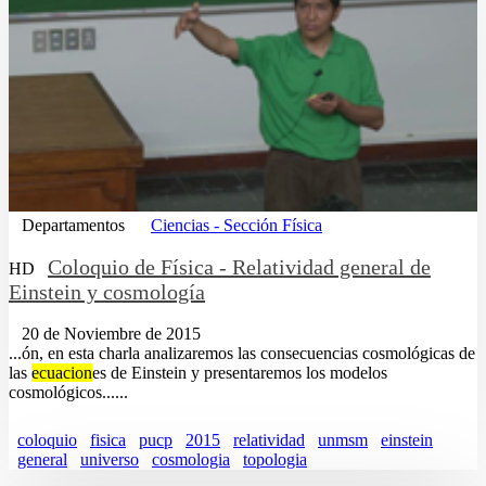
Departamentos
Ciencias - Sección Física
Coloquio de Física - Relatividad general de
HD
Einstein y cosmología
20 de Noviembre de 2015
...ón, en esta charla analizaremos las consecuencias cosmológicas de
las
ecuacion
es de Einstein y presentaremos los modelos
cosmológicos......
coloquio
fisica
pucp
2015
relatividad
unmsm
einstein
general
universo
cosmologia
topologia