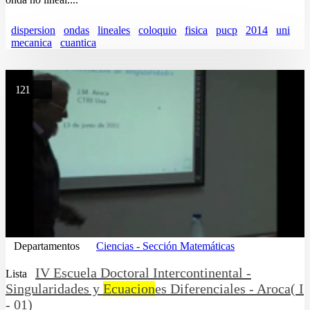
dispersion
ondas
lineales
coloquio
fisica
pucp
2014
uni
mecanica
cuantica
121
Departamentos
Ciencias - Sección Matemáticas
IV Escuela Doctoral Intercontinental -
Lista
Singularidades y
Ecuacion
es Diferenciales - Aroca( I
- 01)