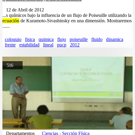
12 de Abril de 2012
...s químicos bajo la influencia de un flujo de Poiseuille utilizando la
ecuación
de Kuramoto-Sivashinsky en una dimensión. Mostraremos
......
coloquio
fisica
quimica
flujo
poiseuille
fluido
dinamica
frente
estabilidad
lineal
pucp
2012
516
Departamentos
Ciencias - Sección Física